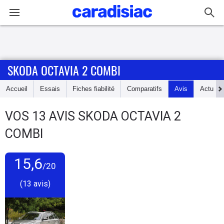
Connexion / Inscription
SKODA OCTAVIA 2 COMBI
Accueil
Accueil
Essais
Fiches fiabilité
Comparatifs
Avis
Actu
Actu
VOS
13
AVIS
SKODA OCTAVIA 2
Essais
COMBI
Guide
d'achat
15,6
/20
(13 avis)
Electriques
Utilitaires