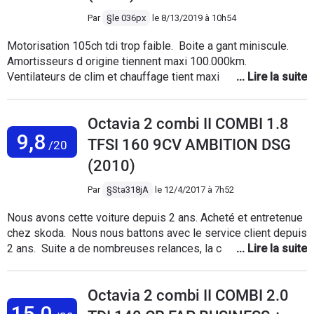
Par
§le 036px
le
8/13/2019 à 10h54
Motorisation 105ch tdi trop faible. Boite a gant miniscule.
Amortisseurs d origine tiennent maxi 100.000km.
Ventilateurs de clim et chauffage tient maxi 2ans. Rien d
autre a signale. Neamoins a refaire j irais plutot vers une
autre marque avec le meme budget car pas satisfait a 100%
Octavia 2 combi II COMBI 1.8
................................. ........... .......
9,8
TFSI 160 9CV AMBITION DSG
/20
(2010)
Par
§Sta318jA
le
12/4/2017 à 7h52
Nous avons cette voiture depuis 2 ans. Acheté et entretenue
chez skoda. Nous nous battons avec le service client depuis
2 ans. Suite a de nombreuses relances, la concession
accepte de faire le diagnostique de la conso d'huile : 1,4 litre
au 1000km en constante augmentation. Problème reconnu
Octavia 2 combi II COMBI 2.0
par notre concessionnaire mais comme le vehicule vient
15,0
d'avoir 5 ans il nous renvoie vers le service client qui nous