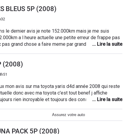
o + moteur. Je tiens à signaler que mon turbo et moteur à
Perpignan à recommander (aimable, sérieux et honnête).
LES BLEUS 5P (2008)
 1 an 1/2. aujourd'hui je ne suis plus en sécurité dedans
icule et que le problème de perte de vitesse ce reproduise
h32
stice TOYOTA FRANCE et je vous incite à le faire si vous
 connu chez toy mais ne veule rien dire. prix du véhicule
s le dernier avis je note 152.000km mais je me suis
s 5 ans avec courrier recommandé en veux tu en voilà !!!
e actuelle une petite erreur de frappe pas
nc pas grand chose a faire meme par grand froid c'est au
 laisser bien le temoin des bougies de prechauffage s
sans la laisser tourner sur place mais doucemment en
P (2008)
te seule le top bonne route
4h51
 mon avis sur ma toyota yaris d4d année 2008 qui reste
 benef j affiche
jours rien incroyable et toujours des consommations ultra
s française avec tout le lot de
le je suis un ancien mécano donc vous l avez compris
Assurez votre auto
ger une ampoule c'est
tout nouveau conducteur d acheter une toyota yaris d4d pour
 LUNA PACK 5P (2008)
entendeur bonne route a tous Toyoyine