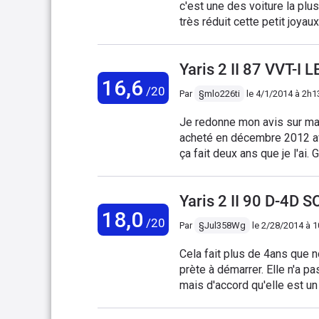
c'est une des voiture la plu
très réduit cette petit joya
franchement le top je pense 
des économies . Aussi bien a
Yaris 2 II 87 VVT-I
places a l intérieur seul bém
16,6
plastique s invite partout 
/20
Par
§mlo226ti
le
4/1/2014 à 2h1
Je redonne mon avis sur ma 
acheté en décembre 2012 av
ça fait deux ans que je l'ai. 
maniable, habitable malgré 
rangement (encore plus avec
Yaris 2 II 90 D-4D 
87chevaux. les points faible
18,0
mobilier récurent lorsque l'
/20
Par
§Jul358Wg
le
2/28/2014 à 
permettre de monter le son); 
très petit avec le double f
Cela fait plus de 4ans que 
rabattable avec plancher pl
prète à démarrer. Elle n'a 
La consommation frise les 
mais d'accord qu'elle est un
souple. Mais le plus gros dé
reprise, mais nous ne somm
je change tout les ans de pn
sa taille sur autoroute elle 