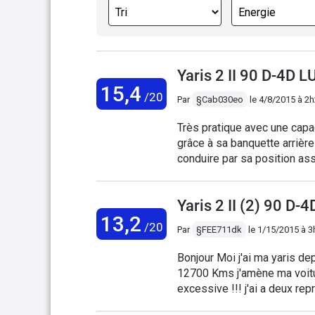
Yaris 2 II 90 D-4D
15,4
/20
Par
§Cab030eo
le
4/8/2015 à 2
Très pratique avec une capa
grâce à sa banquette arrièr
conduire par sa position ass
rayon de braquage. Relative
trajets autoroutiers sans fat
Yaris 2 II (2) 90 D
faiblir. Un peu creux toutef
13,2
Excellente fiabilité. Achet
/20
Par
§FEE711dk
le
1/15/2015 à 3
problème depuis l'origine (j
récemment, et les pneus). Ell
Bonjour Moi j'ai ma yaris de
(qui peut être rédhibitoire),
12700 Kms j'amène ma voitur
le moteur joue des castagnet
excessive !!! j'ai a deux re
mais bruyante en ville lors
vitesse impossible d'aller à
Consommation moyenne autour 