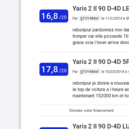
la valise et détecte pb turb
Concessionnaire Toyota de 
Yaris 2 II 90 D-4D 
été changé sous garantie y a
16,8
car peurt de doubler un véh
/20
Par
§TOY484ef
le
11/2/2014 à 5
en doublant. j'attaque en ju
aussi vous avez des pb car c
rebonjour pardonnez moi dan
18 0000 € et cela dur depui
tronper car elle possede 162.000km a l heur
grave voia l hiver arrive do
quart de tour quelle demare
eteindre et hop c'est parti 
Yaris 2 II 90 D-4D 5
roulant elle va chauffer tou
17,8
/20
Par
§TOY484ef
le
10/25/2014 à 
rebonjour je donne a nouveaux
le top de voiture a l heure actuelle donc avec ma toyota c'est tout
maintenant 152000 km et tou
raisonnable c'est le top jamais je prendrais des voiture
panne qui va avec je rappel
Simulez votre financement
toyota c'est le top un point c'est tout incroyable meme pas chan
dingue non je conseille au 
Yaris 2 II 90 D-4D
faire des économies a bon 