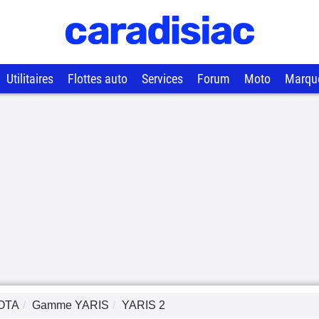
Utilitaires
Flottes auto
Services
Forum
Moto
Marqu
OTA
Gamme
YARIS
YARIS 2