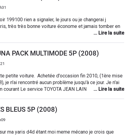
8h31
r 199100 rien a signaler, le jours ou je changerai j
ris, très très bonne voiture économe et jamais tomber en
**********************************************************
**********************************************************
 LUNA PACK MULTIMODE 5P (2008)
**********************************************************
**********************************************************
h21
***************
te petite voiture. Achetée d'occasion fin 2010, (1ère mise
8), je n'ai rencontré aucun problème jusqu'à ce jour. Je n'ai
etien courant Le service TOYOTA JEAN LAIN à CHAMBERY
eul bémol : c'est une voiture bruyante..
LES BLEUS 5P (2008)
h09
 moi meme mécano je crois que