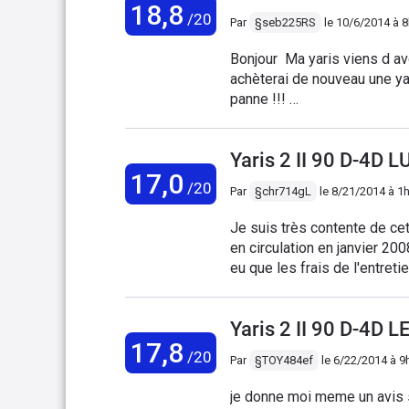
18,8
/20
Par
§seb225RS
le
10/6/2014 à 
Bonjour Ma yaris viens d avoi
achèterai de nouveau une ya
panne !!!
****************************
****************************
Yaris 2 II 90 D-4D
****************************
17,0
****************************
/20
Par
§chr714gL
le
8/21/2014 à 1
****************************
Je suis très contente de cet
en circulation en janvier 200
eu que les frais de l'entr
est efficace et sérieux. Le s
Yaris 2 II 90 D-4D 
17,8
/20
Par
§TOY484ef
le
6/22/2014 à 9
je donne moi meme un avis sur ma yaris d4d étant