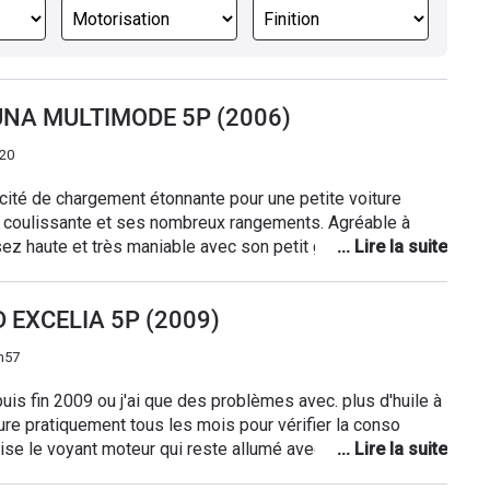
 LUNA MULTIMODE 5P (2006)
h20
cité de chargement étonnante pour une petite voiture
e coulissante et ses nombreux rangements. Agréable à
ez haute et très maniable avec son petit gabarit et son
ment confortable (nous faisons régulièrement de longs
igue), le moteur tient le rythme et avale les côtes sans
-4D EXCELIA 5P (2009)
ois en dessous de 1800 tours, il devient plus tonique après.
ée neuve et ayant actuellement 93.000 kms sans aucun
h57
uste la batterie changée à 5 ans, les plaquettes de frein
e vieillie bien et il y a peu d'électronique. Son gros défaut
puis fin 2009 ou j'ai que des problèmes avec. plus d'huile à
 est son manque d'insonorisation surtout à l'accélération où
e pratiquement tous les mois pour vérifier la conso
tes, et la boîte robotisée pourtant agréable à la conduite
prise le voyant moteur qui reste allumé avec perte de
 des passages et rétrogradages en première et seconde.
 + de 40 km aujourd'hui je suis aller chez toy ils on branche
de 5 L (variant entre 4,1 L et 6 L selon les trajets).