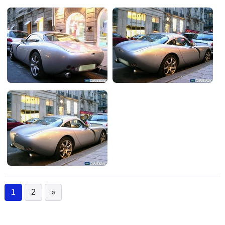
1
2
»
(current)