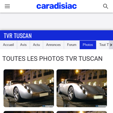
Connexion / Inscription
TVR TUSCAN
Accueil
Accueil
Avis
Actu
Annonces
Forum
Photos
Tout
TV
Actu
TOUTES LES PHOTOS TVR TUSCAN
Essais
Guide
d'achat
Electriques
Utilitaires