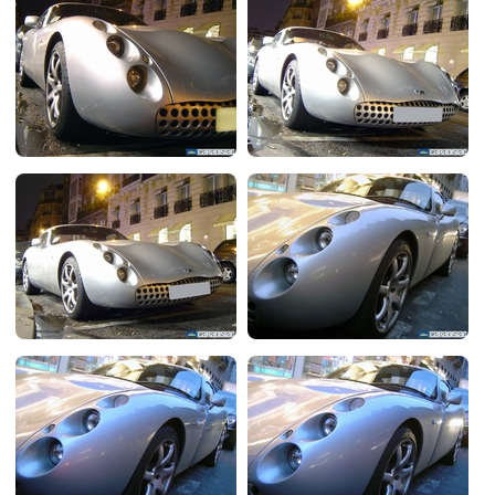
Flottes
Auto
Services
Forum
Moto
Marques