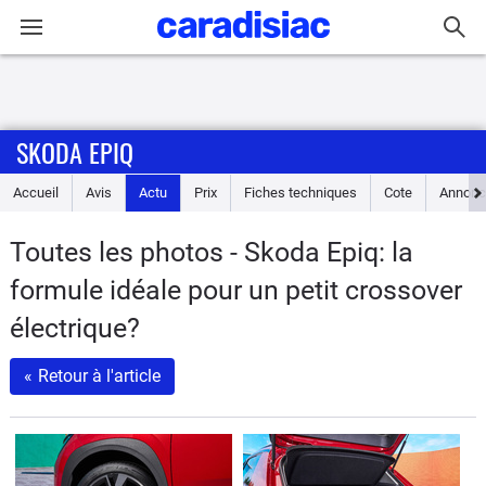
Connexion / Inscription
SKODA EPIQ
Accueil
Accueil
Avis
Actu
Prix
Fiches techniques
Cote
Annonc
Actu
Toutes les photos - Skoda Epiq: la
Essais
formule idéale pour un petit crossover
Guide
électrique?
d'achat
«
Retour à l'article
Electriques
Utilitaires