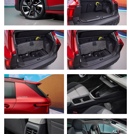
Flottes
Auto
Services
Forum
Moto
Marques