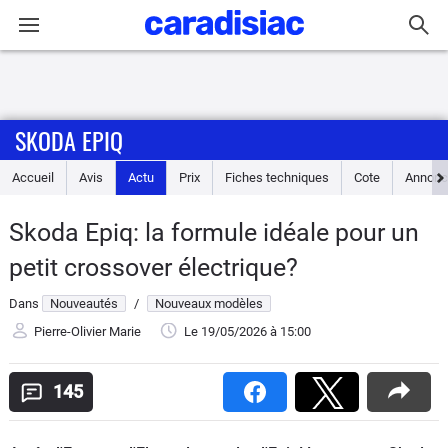
Connexion / Inscription
SKODA EPIQ
Accueil
Accueil
Avis
Actu
Prix
Fiches techniques
Cote
Annonc
Actu
Skoda Epiq: la formule idéale pour un
Essais
petit crossover électrique?
Guide
Dans
Nouveautés
/
Nouveaux modèles
d'achat
Pierre-Olivier Marie
Le 19/05/2026
à 15:00
Electriques
145
Utilitaires