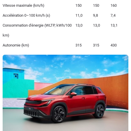
Vitesse maximale (km/h)
150
150
160
Accélération 0–100 km/h (s)
11,0
9,8
7,4
Consommation d'énergie (WLTP, kWh/100
13,0
13,0
13,1
km)
Autonomie (km)
315
315
430