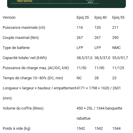
Version
Epiq 35
Epiq 40
Epiq 55
Puissance maximale (ch)
116
135
211
Couple maximal (Nm)
267
267
290
Type de batterie
LFP
LFP
NMC
Capacité totale/ net (kWh)
38,5/37,0
38,5/37,0
55,0/51,7
Puissance de charge max, (AC/DC, kW)
11/50
11/90
11/125
Temps de charge 10–80% (DC, min)
NC
28
23
Longueur × largeur × hauteur / empattement
4171 × 1798 × 1620 / 2601
(mm)
Volume du coffre (litres)
450 + 25L / 1344 banquette
rabattue
Poids à vide (kg)
1542
1542
1544