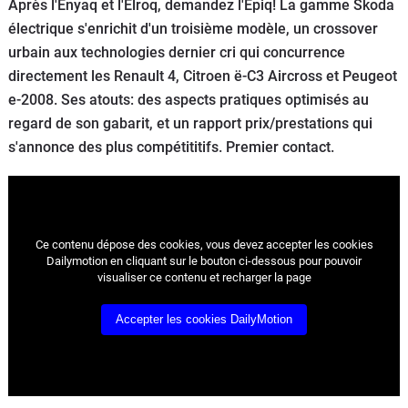
Après l'Enyaq et l'Elroq, demandez l'Epiq! La gamme Skoda
Flottes
électrique s'enrichit d'un troisième modèle, un crossover
Auto
urbain aux technologies dernier cri qui concurrence
directement les Renault 4, Citroen ë-C3 Aircross et Peugeot
Services
e-2008. Ses atouts: des aspects pratiques optimisés au
regard de son gabarit, et un rapport prix/prestations qui
Forum
s'annonce des plus compétititifs. Premier contact.
Moto
Marques
Ce contenu dépose des cookies, vous devez accepter les cookies
Dailymotion en cliquant sur le bouton ci-dessous pour pouvoir
visualiser ce contenu et recharger la page
Accepter les cookies DailyMotion