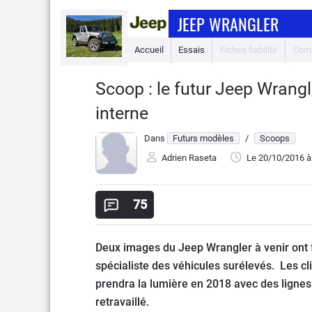
JEEP WRANGLER
Accueil
Essais
Fiches fiabilité
Comp
Scoop : le futur Jeep Wrang
interne
Dans
Futurs modèles
/
Scoops
Adrien Raseta
Le 20/10/2016
à
75
Deux images du Jeep Wrangler à venir ont f
spécialiste des véhicules surélevés. Les cl
prendra la lumière en 2018 avec des ligne
retravaillé.