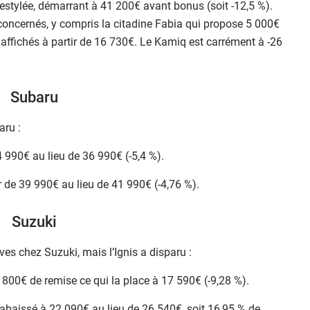
estylée, démarrant à 41 200€ avant bonus (soit -12,5 %).
oncernés, y compris la citadine Fabia qui propose 5 000€
affichés à partir de 16 730€. Le Kamiq est carrément à -26
Subaru
aru :
34 990€ au lieu de 36 990€ (-5,4 %).
tir de 39 990€ au lieu de 41 990€ (-4,76 %).
Suzuki
ves chez Suzuki, mais l’Ignis a disparu :
 1 800€ de remise ce qui la place à 17 590€ (-9,28 %).
 abaissé à 22 090€ au lieu de 26 540€, soit 16,95 % de