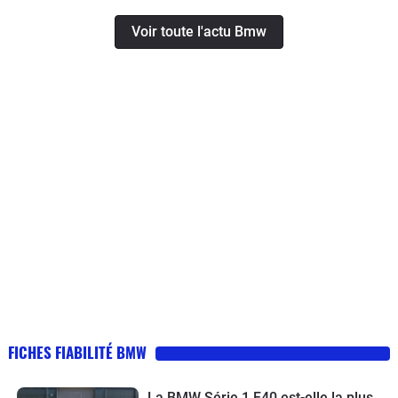
Voir toute l'actu Bmw
FICHES FIABILITÉ BMW
La BMW Série 1 F40 est-elle la plus