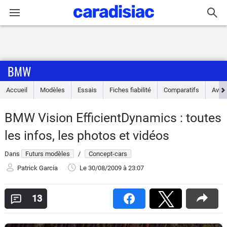
Connexion / Inscription
BMW
Accueil
Accueil
Modèles
Essais
Fiches fiabilité
Comparatifs
Avis
Actu
BMW Vision EfficientDynamics : toutes
Essais
les infos, les photos et vidéos
Guide
Dans
Futurs modèles
/
Concept-cars
d'achat
Patrick Garcia
Le 30/08/2009
à 23:07
Electriques
13
Utilitaires