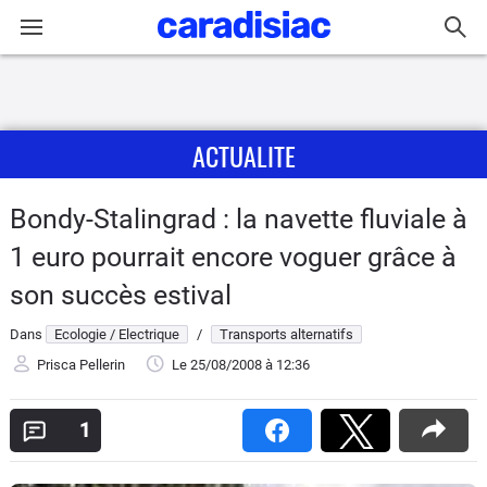
Connexion / Inscription
ACTUALITE
Accueil
Actu
Bondy-Stalingrad : la navette fluviale à
1 euro pourrait encore voguer grâce à
Essais
son succès estival
Guide
Dans
Ecologie / Electrique
/
Transports alternatifs
d'achat
Prisca Pellerin
Le 25/08/2008
à 12:36
Electriques
1
Utilitaires