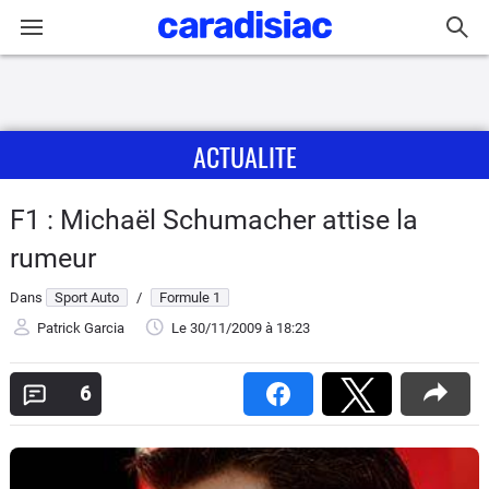
Connexion / Inscription
ACTUALITE
Accueil
Actu
F1 : Michaël Schumacher attise la
rumeur
Essais
Dans
Sport Auto
/
Formule 1
Guide
Patrick Garcia
Le 30/11/2009
à 18:23
d'achat
6
Electriques
Utilitaires