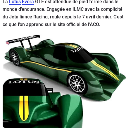
La
Lotus
Evora
GTE est attendue de pied ferme dans le
Flottes
monde d’endurance. Engagée en ILMC avec la complicité
Auto
du Jetalliance Racing, roule depuis le 7 avril dernier. C’est
ce que l’on apprend sur le site officiel de l’ACO.
Services
Forum
Moto
Marques