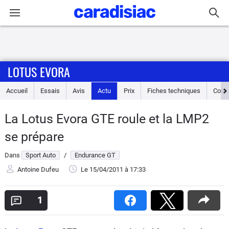
Connexion / Inscription
LOTUS EVORA
Accueil
Accueil
Essais
Avis
Actu
Prix
Fiches techniques
Cote
Actu
La Lotus Evora GTE roule et la LMP2
Essais
se prépare
Guide
Dans
Sport Auto
/
Endurance GT
d'achat
Antoine Dufeu
Le 15/04/2011
à 17:33
Electriques
1
Utilitaires