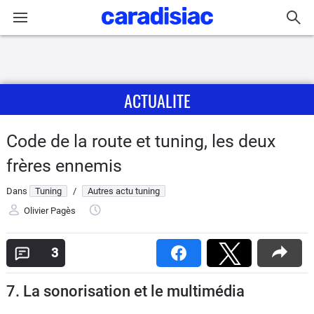
Connexion / Inscription
ACTUALITE
Accueil
Actu
Code de la route et tuning, les deux
frères ennemis
Essais
Dans
Tuning
/
Autres actu tuning
Guide
Olivier Pagès
d'achat
3
Electriques
7. La sonorisation et le multimédia
Utilitaires