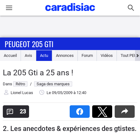
Connexion / Inscription
PEUGEOT 205 GTI
Accueil
Accueil
Avis
Actu
Annonces
Forum
Vidéos
Tout
PEUG
Actu
La 205 Gti a 25 ans !
Essais
Dans
Rétro
/
Saga des marques
Guide
Lionel Lucas
Le 09/05/2009
à 12:40
d'achat
23
Electriques
2. Les anecdotes & expériences des gtistes.
Utilitaires