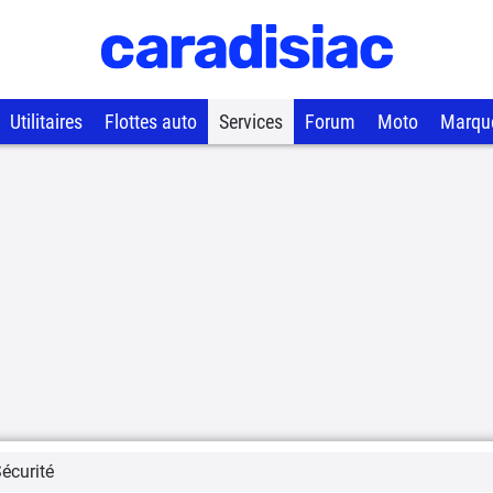
Utilitaires
Flottes auto
Services
Forum
Moto
Marqu
écurité