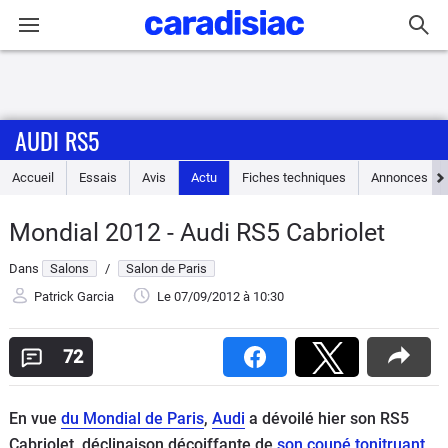
Connexion / Inscription
AUDI RS5
Accueil
Accueil
Essais
Avis
Actu
Fiches techniques
Annonces
Actu
Mondial 2012 - Audi RS5 Cabriolet
Essais
Dans
Salons
/
Salon de Paris
Guide
Patrick Garcia
Le 07/09/2012
à 10:30
d'achat
72
Electriques
En vue
du Mondial de Paris
,
Audi
a dévoilé hier son RS5
Utilitaires
Cabriolet, déclinaison décoiffante de
son coupé tonitruant
,