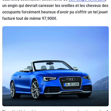
un engin qui devrait caresser les oreilles et les cheveux des
Flottes
Auto
occupants forcément heureux d'avoir pu s'offrir un tel jouet
facturé tout de même 97,900€.
Services
Forum
Moto
Marques