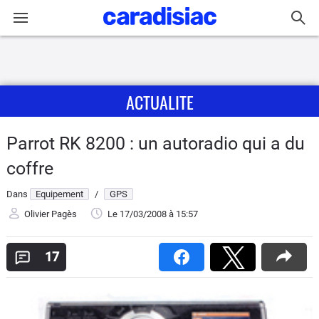
Connexion / Inscription
ACTUALITE
Accueil
Actu
Parrot RK 8200 : un autoradio qui a du
coffre
Essais
Dans
Equipement
/
GPS
Guide
Olivier Pagès
Le 17/03/2008
à 15:57
d'achat
17
Electriques
Utilitaires