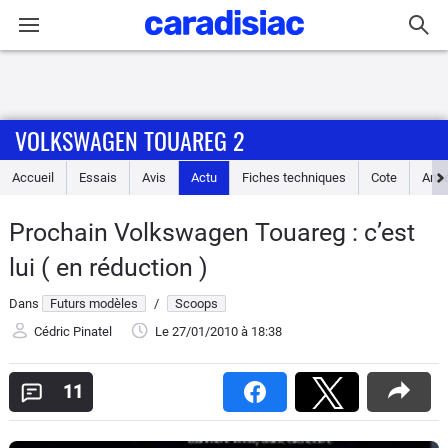
Connexion / Inscription
VOLKSWAGEN TOUAREG 2
Accueil
Accueil
Essais
Avis
Actu
Fiches techniques
Cote
Ann
Actu
Prochain Volkswagen Touareg : c’est
Essais
lui ( en réduction )
Guide
Dans
Futurs modèles
/
Scoops
d'achat
Cédric Pinatel
Le 27/01/2010
à 18:38
Electriques
11
Utilitaires