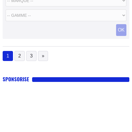
OK
1
2
3
»
(current)
SPONSORISE