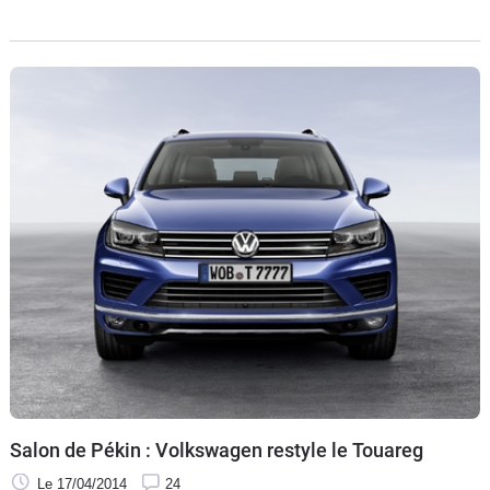
avant équipés de bi-xénon. Le tableau des équipements de
sécurité et de confort s'allonge. La version hybride n'a pas
été reconduite mais les normes Euro 6 des diesels sont
respectées par la technologie BlueMotion. Les émissions de
CO2 sont donc à la baisse. Disponible dès à présent
moyennant la somme minimum de 53 570 €, Pierre
Desjardins a essayé en Allemagne près de Munich sur des
routes et hors piste le V8 Tdi affiché pas moins de 88 150 €.
Elle dispose à son lancement de trois motorisations, toutes
diesels.
Salon de Pékin : Volkswagen restyle le Touareg
Le 17/04/2014
24