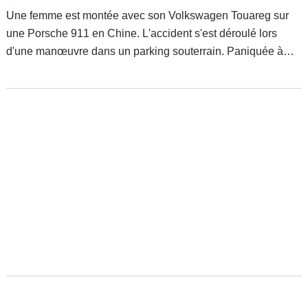
Une femme est montée avec son Volkswagen Touareg sur
une Porsche 911 en Chine. L'accident s'est déroulé lors
d'une manœuvre dans un parking souterrain. Paniquée à
l'idée de frotter le pare-chocs de son SUV allemand,
l'automobiliste a confondu la pédale de frein et
d'accélérateur.