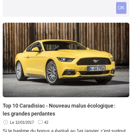
Flottes
OK
Auto
Services
Forum
Moto
Marques
Top 10 Caradisiac - Nouveau malus écologique :
les grandes perdantes
Le 11/01/2017
42
Si le barème du bonus a évolué au 1er janvier, c'est surtout