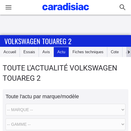
Connexion / Inscription
VOLKSWAGEN TOUAREG 2
Accueil
Accueil
Essais
Avis
Actu
Fiches techniques
Cote
An
Actu
TOUTE L'ACTUALITÉ VOLKSWAGEN
Essais
TOUAREG 2
Guide
d'achat
Toute l'actu par marque/modèle
Electriques
Utilitaires