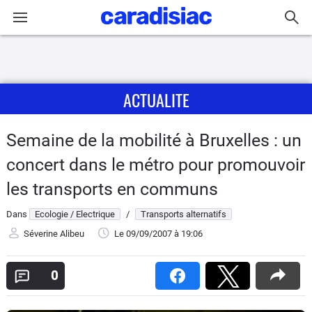
Connexion / Inscription
ACTUALITE
Accueil
Actu
Semaine de la mobilité à Bruxelles : un
concert dans le métro pour promouvoir
Essais
les transports en communs
Guide
Dans
Ecologie / Electrique
/
Transports alternatifs
d'achat
Séverine Alibeu
Le 09/09/2007
à 19:06
Electriques
0
Utilitaires