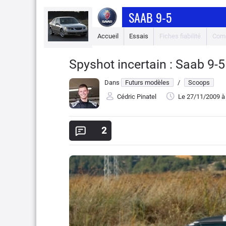
SAAB 9-5
Accueil
Essais
Fiches fiabilité
Comp
Spyshot incertain : Saab 9-5
Dans
Futurs modèles
/
Scoops
Cédric Pinatel
Le 27/11/2009
à
2