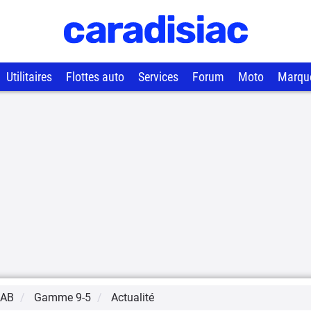
Utilitaires
Flottes auto
Services
Forum
Moto
Marqu
AB
Gamme
9-5
Actualité