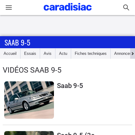
Connexion / Inscription
SAAB 9-5
Accueil
Accueil
Essais
Avis
Actu
Fiches techniques
Annonces
Actu
VIDÉOS SAAB 9-5
Essais
Saab 9-5
Guide
d'achat
Electriques
Utilitaires