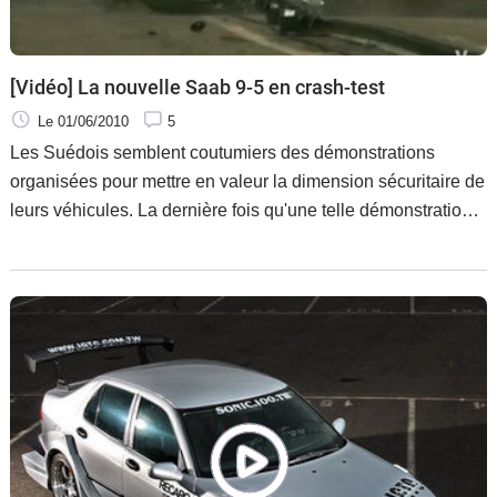
[Vidéo] La nouvelle Saab 9-5 en crash-test
Le 01/06/2010
5
Les Suédois semblent coutumiers des démonstrations
organisées pour mettre en valeur la dimension sécuritaire de
leurs véhicules. La dernière fois qu'une telle démonstration
avait lieu, c'était lorsque Volvo lançait sa S60 contre la
remorque d'un camion et ça finissait en FAIL monumental.
Cette fois, c'est Saab qui s'y colle.