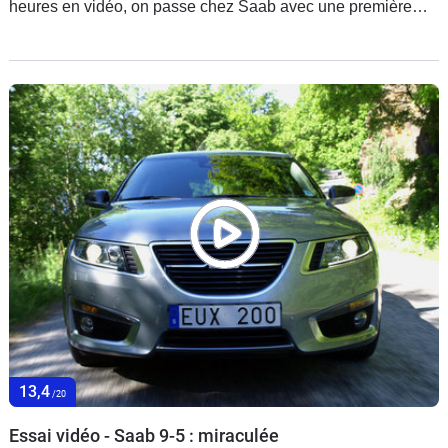
heures en vidéo, on passe chez Saab avec une première
séquence montrant la version break de la berline 9-5.
13,4
/20
Essai vidéo - Saab 9-5 : miraculée