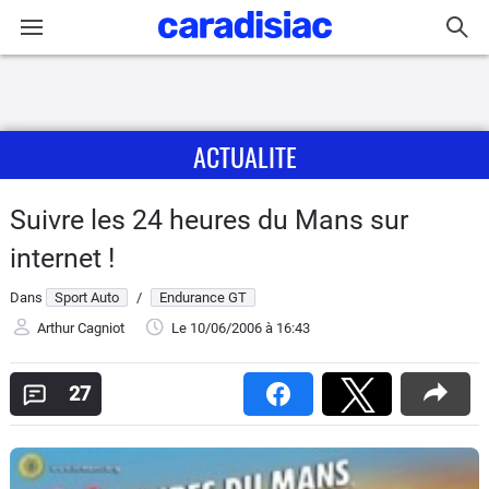
Connexion / Inscription
ACTUALITE
Accueil
Actu
Suivre les 24 heures du Mans sur
internet !
Essais
Dans
Sport Auto
/
Endurance GT
Guide
Arthur Cagniot
Le 10/06/2006
à 16:43
d'achat
27
Electriques
Utilitaires