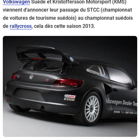
Volkswagen
Suède et Kristoffersson Motorsport (KMS)
Flottes
viennent d’annoncer leur passage du STCC (championnat
Auto
de voitures de tourisme suédois) au championnat suédois
de
rallycross
, cela dès cette saison 2013.
Services
Forum
Moto
Marques