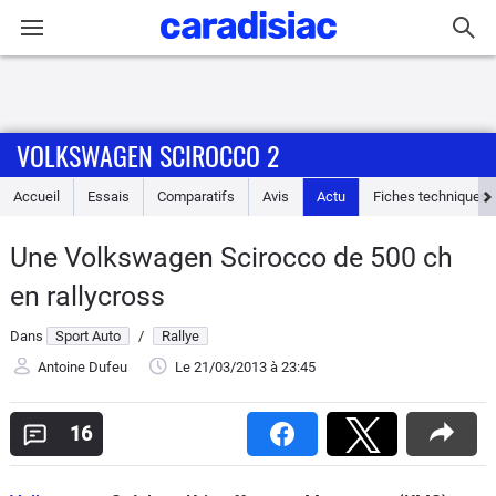
Connexion / Inscription
VOLKSWAGEN SCIROCCO 2
Accueil
Accueil
Essais
Comparatifs
Avis
Actu
Fiches techniques
Actu
Une Volkswagen Scirocco de 500 ch
Essais
en rallycross
Guide
Dans
Sport Auto
/
Rallye
d'achat
Antoine Dufeu
Le 21/03/2013
à 23:45
Electriques
16
Utilitaires