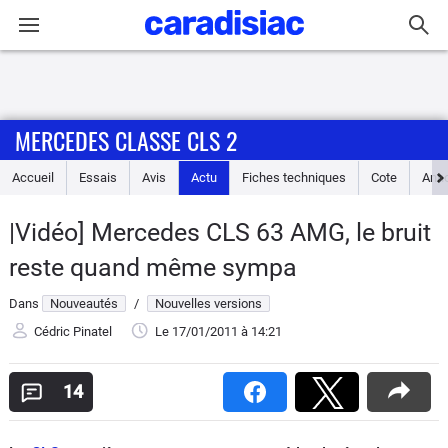
Connexion / Inscription
MERCEDES CLASSE CLS 2
Accueil
Accueil
Essais
Avis
Actu
Fiches techniques
Cote
Ann
Actu
|Vidéo] Mercedes CLS 63 AMG, le bruit
Essais
reste quand même sympa
Guide
Dans
Nouveautés
/
Nouvelles versions
d'achat
Cédric Pinatel
Le 17/01/2011
à 14:21
Electriques
14
Utilitaires