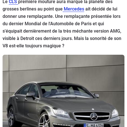
Le
CLS
première mouture aura marqué la planète des
Flottes
grosses berlines au point que
Mercedes
ait décidé de lui
Auto
donner une remplaçante. Une remplaçante présentée lors
du dernier Mondial de l'Automobile de Paris et qui
Services
s'équipait dernièrement de la très méchante version AMG,
visible à Detroit ces derniers jours. Mais la sonorité de son
Forum
V8 est-elle toujours magique ?
Moto
Marques