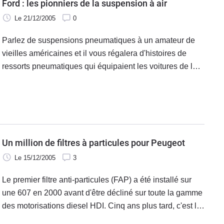
Ford : les pionniers de la suspension à air
Le 21/12/2005
0
Parlez de suspensions pneumatiques à un amateur de
vieilles américaines et il vous régalera d'histoires de
ressorts pneumatiques qui équipaient les voitures de la
fin des années 50, l'œil brillant et avec une pointe
d'émotion dans la voix.
Un million de filtres à particules pour Peugeot
Le 15/12/2005
3
Le premier filtre anti-particules (FAP) a été installé sur
une 607 en 2000 avant d'être décliné sur toute la gamme
des motorisations diesel HDI. Cinq ans plus tard, c'est le
millionième exemplaire dont vient d'être équipé une