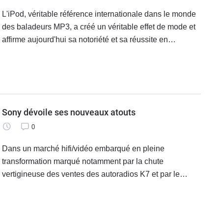
L'iPod, véritable référence internationale dans le monde
des baladeurs MP3, a créé un véritable effet de mode et
affirme aujourd'hui sa notoriété et sa réussite en
débarquant dans nos ... voitures.
Sony dévoile ses nouveaux atouts
0
Dans un marché hifi/vidéo embarqué en pleine
transformation marqué notamment par la chute
vertigineuse des ventes des autoradios K7 et par le
développement du multimédia, Sony profite du contexte
pour présenter trois nouveautés : le MEX-5DI,