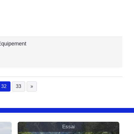
 Equipement
32
33
»
(current)
Essai