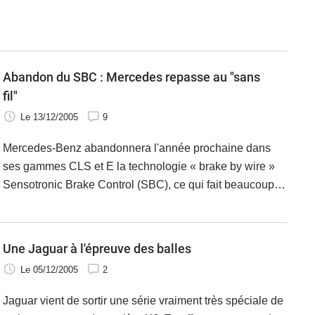
voiture
Abandon du SBC : Mercedes repasse au "sans
fil"
Le 13/12/2005
9
Mercedes-Benz abandonnera l'année prochaine dans
ses gammes CLS et E la technologie « brake by wire »
Sensotronic Brake Control (SBC), ce qui fait beaucoup
d'obscurs mots anglais. En clair et en résumé, cela
permettait le remplacement
Une Jaguar à l'épreuve des balles
Le 05/12/2005
2
Jaguar vient de sortir une série vraiment très spéciale de