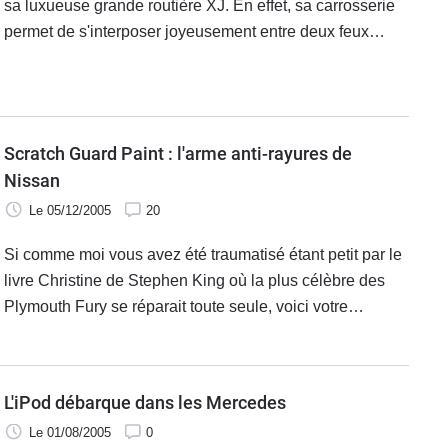
sa luxueuse grande routière XJ. En effet, sa carrosserie
permet de s'interposer joyeusement entre deux feux
nourris de fusils d'assaut assortis de lancers de grenades
pour peu qu'on
Scratch Guard Paint : l'arme anti-rayures de
Nissan
Le 05/12/2005
20
Si comme moi vous avez été traumatisé étant petit par le
livre Christine de Stephen King où la plus célèbre des
Plymouth Fury se réparait toute seule, voici votre
cauchemar devenu réalité. Cessez d'hurler d'effroi
cependant, il s'agit
L'iPod débarque dans les Mercedes
Le 01/08/2005
0