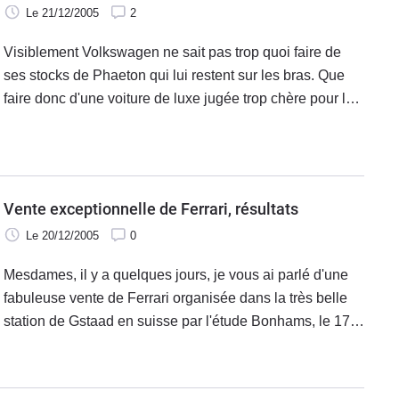
Le 21/12/2005
2
Visiblement Volkswagen ne sait pas trop quoi faire de
ses stocks de Phaeton qui lui restent sur les bras. Que
faire donc d'une voiture de luxe jugée trop chère pour le
blason qu'elle traîne ? La rendre encore plus luxueuse et
donc encore plus
Vente exceptionnelle de Ferrari, résultats
Le 20/12/2005
0
Mesdames, il y a quelques jours, je vous ai parlé d'une
fabuleuse vente de Ferrari organisée dans la très belle
station de Gstaad en suisse par l'étude Bonhams, le 17
décembre dernier et bien, sachez que le chiffre d'affaire
de cette vente a