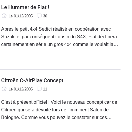
Le Hummer de Fiat !
Le 01/12/2005
30
Après le petit 4x4 Sedici réalisé en coopération avec
Suzuki et par conséquent cousin du S4X, Fiat déclinera
certainement en série un gros 4x4 comme le voulait la
rumeur depuis quelques temps. Ainsi, au Salon de
Bologne, Fiat présentera sa
Citroën C-AirPlay Concept
Le 01/12/2005
11
C'est à présent officiel ! Voici le nouveau concept car de
Citroën qui sera dévoilé lors de l'imminent Salon de
Bologne. Comme vous pouvez le constater sur ces
photos, la C-AirPlay est un appel au jeu de plein air,