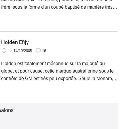
frère, sous la forme d'un coupé baptisé de manière très
évocative Club Racer Concept par Général Motors.
Holden Efijy
Le 14/10/2005
16
Holden est totalement méconnue sur la majorité du
globe, et pour cause, cette marque australienne sous le
contrôle de GM est très peu exportée. Seule la Monaro,
gros coupé V8 au rapport prix/performances imbattable,
est commercialisée au
Salons