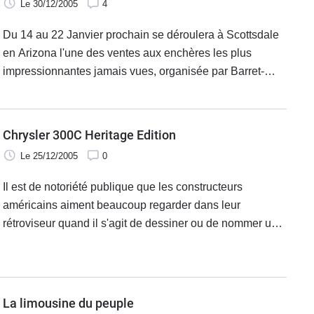
Le 30/12/2005
4
Du 14 au 22 Janvier prochain se déroulera à Scottsdale
en Arizona l'une des ventes aux enchères les plus
impressionnantes jamais vues, organisée par Barret-
Jackson pour fêter le 35ième anniversaire de
l'événement qui a lieu chaque année.
Chrysler 300C Heritage Edition
Le 25/12/2005
0
Il est de notoriété publique que les constructeurs
américains aiment beaucoup regarder dans leur
rétroviseur quand il s'agit de dessiner ou de nommer un
nouveau modèle, les mauvaises langues diront d'ailleurs
qu'ils font la même chose pour
La limousine du peuple