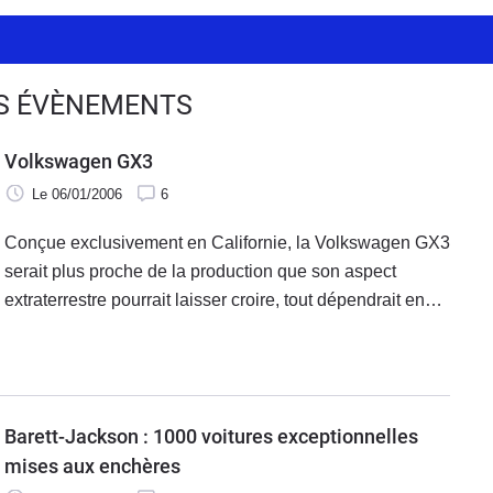
ES ÉVÈNEMENTS
Volkswagen GX3
Le 06/01/2006
6
Conçue exclusivement en Californie, la Volkswagen GX3
serait plus proche de la production que son aspect
extraterrestre pourrait laisser croire, tout dépendrait en
fait de l'accueil qui sera fait à ce concept-car par le public
américain.
Barett-Jackson : 1000 voitures exceptionnelles
mises aux enchères