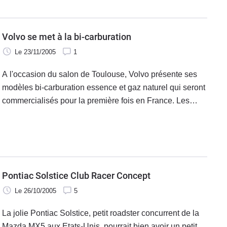
comme l'indique son nom. Le
Volvo se met à la bi-carburation
Le 23/11/2005
1
A l'occasion du salon de Toulouse, Volvo présente ses
modèles bi-carburation essence et gaz naturel qui seront
commercialisés pour la première fois en France. Les
modèles concernés sont la berline S60 et le break V70.
Pontiac Solstice Club Racer Concept
Le 26/10/2005
5
La jolie Pontiac Solstice, petit roadster concurrent de la
Mazda MX5 aux Etats-Unis, pourrait bien avoir un petit