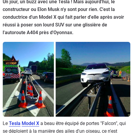
Un jour, un buzz avec une Tesla ! Mais aujourd'hui, le
Flottes
constructeur ou Elon Musk n'y sont pour rien. C'est la
Auto
conductrice d'un Model X qui fait parler d'elle après avoir
réussi à poser son lourd SUV sur une glissière de
Services
l'autoroute A404 près d'Oyonnax.
Forum
Moto
Marques
Le
Tesla
Model X
a beau être équipé de portes "Falcon", qui
se déploient à la manière des ailes d'un oiseau, ce n'est