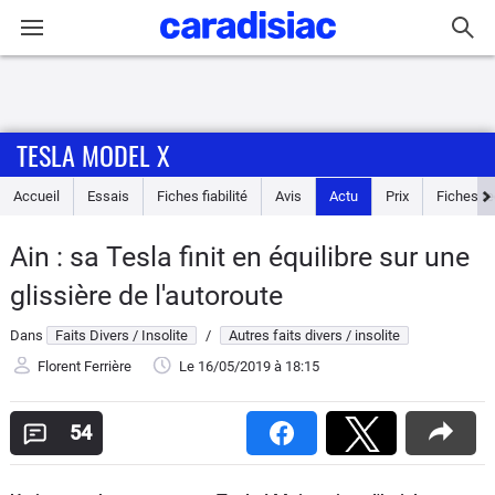
Connexion / Inscription
TESLA MODEL X
Accueil
Accueil
Essais
Fiches fiabilité
Avis
Actu
Prix
Fiches t
Actu
Ain : sa Tesla finit en équilibre sur une
Essais
glissière de l'autoroute
Guide
Dans
Faits Divers / Insolite
/
Autres faits divers / insolite
d'achat
Florent Ferrière
Le 16/05/2019
à 18:15
Electriques
54
Utilitaires