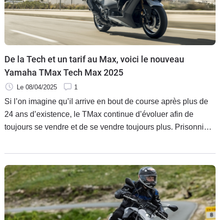
De la Tech et un tarif au Max, voici le nouveau
Yamaha TMax Tech Max 2025
Le 08/04/2025
1
Si l’on imagine qu’il arrive en bout de course après plus de
24 ans d’existence, le TMax continue d’évoluer afin de
toujours se vendre et de se vendre toujours plus. Prisonnier
de son succès ou poule aux œufs de platine, celui qui
domine la catégorie des maxi-scooters ne semble plus avoir
que lui-même à redouter depuis bien longtemps. Tandis qu’il
entame sa 9ème mue, que peut-on encore attendre de lui ?