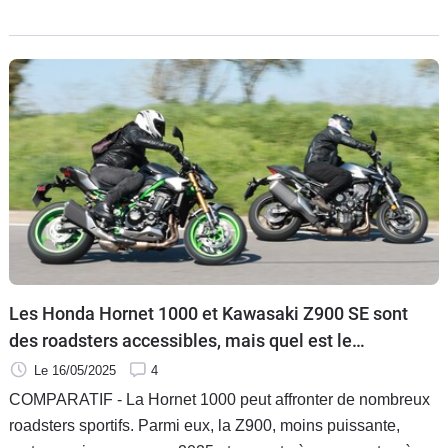
s’envolent et que la concurrence chinoise accélère ?
Les Honda Hornet 1000 et Kawasaki Z900 SE sont
des roadsters accessibles, mais quel est le
meilleur ?
Le 16/05/2025
4
COMPARATIF - La Hornet 1000 peut affronter de nombreux
roadsters sportifs. Parmi eux, la Z900, moins puissante,