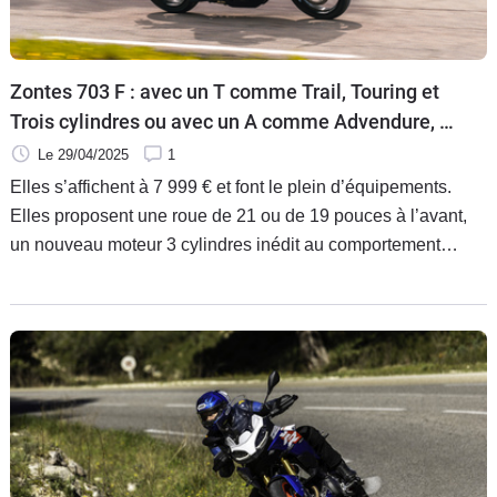
Zontes 703 F : avec un T comme Trail, Touring et
Trois cylindres ou avec un A comme Advendure, A
découvrir et Attachante ?
Le 29/04/2025
1
Elles s’affichent à 7 999 € et font le plein d’équipements.
Elles proposent une roue de 21 ou de 19 pouces à l’avant,
un nouveau moteur 3 cylindres inédit au comportement
singulier pour séduire et pour offrir des voies alternatives
dans le monde du trail. Elles, ce sont les 703 F, de Zontes.
Découverte.