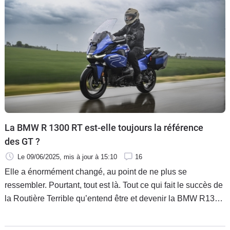
Flottes
Auto
Services
Forum
Moto
La BMW R 1300 RT est-elle toujours la référence
Marques
des GT ?
Le 09/06/2025
, mis à jour
à 15:10
16
Elle a énormément changé, au point de ne plus se
ressembler. Pourtant, tout est là. Tout ce qui fait le succès de
la Routière Terrible qu’entend être et devenir la BMW R1300
RT. Le constructeur allemand prétend avoir tout amélioré. Et
si tout était relatif ?