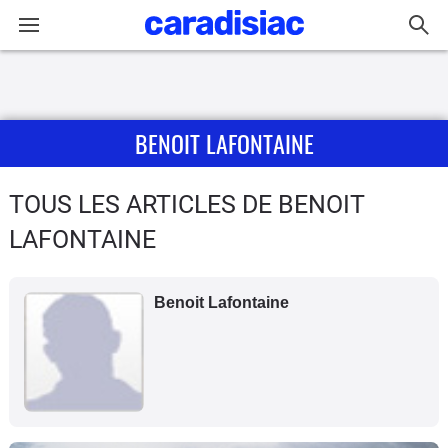
Connexion / Inscription
BENOIT LAFONTAINE
Accueil
Actu
TOUS LES ARTICLES DE BENOIT
LAFONTAINE
Essais
Guide
Benoit Lafontaine
d'achat
Electriques
Utilitaires