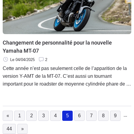
Changement de personnalité pour la nouvelle
Yamaha MT-07
Le 04/04/2025
2
Cette année n’est pas seulement celle de l’apparition de la
version Y-AMT de la MT-07. C’est aussi un tournant
important pour le roadster de moyenne cylindrée phare de la
marque. Elle propose une refonte totale de son moteur, de sa
partie cycle et de son identité. Résultat ? Plus de rigueur,
plus de moteur, mais perd-elle quelque chose au passage ?
...
«
1
2
3
4
5
6
7
8
9
(current)
44
»