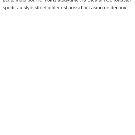
sportif au style streetfighter est aussi l’occasion de découvrir
une nouvelle plateforme, bientôt exploitée par un nouveau
moteur de moyenne cylindrée. Alors, fantastique la Fantic ?