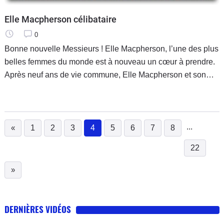
Elle Macpherson célibataire
0
Bonne nouvelle Messieurs ! Elle Macpherson, l’une des plus
belles femmes du monde est à nouveau un cœur à prendre.
Après neuf ans de vie commune, Elle Macpherson et son
compagnon, Arpad Busson ont annoncé leur séparation d’un
commun accord
...
«
1
2
3
4
5
6
7
8
(current)
22
»
DERNIÈRES VIDÉOS