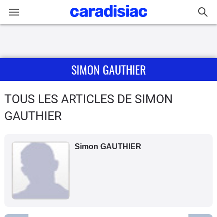
Connexion / Inscription
SIMON GAUTHIER
Accueil
Actu
TOUS LES ARTICLES DE SIMON
GAUTHIER
Essais
Guide
Simon GAUTHIER
d'achat
Electriques
Utilitaires