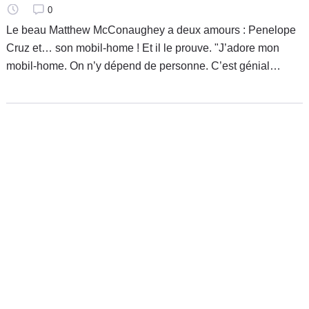
0
Le beau Matthew McConaughey a deux amours : Penelope
Cruz et… son mobil-home ! Et il le prouve. "J’adore mon
mobil-home. On n’y dépend de personne. C’est génial
d’avoir ses propres murs au lieu de devoir toujours aller
dans des hôtels."