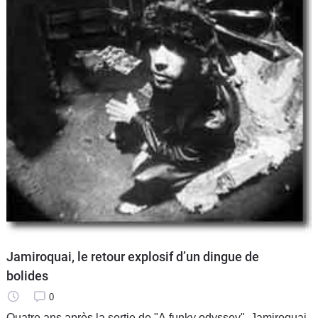
Jamiroquai, le retour explosif d’un dingue de
bolides
0
Quatre ans après la sortie de "A funky odyssey", Jamiroquai