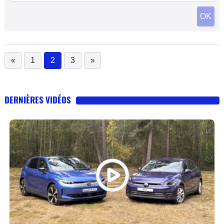
OK
«
1
2
3
»
(current)
DERNIÈRES VIDÉOS