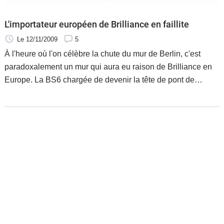
L'importateur européen de Brilliance en faillite
Le 12/11/2009
5
À l'heure où l'on célèbre la chute du mur de Berlin, c'est
paradoxalement un mur qui aura eu raison de Brilliance en
Europe. La BS6 chargée de devenir la tête de pont de
l'arrivée du chinois Brilliance en Europe s'est écrasée
piteusement