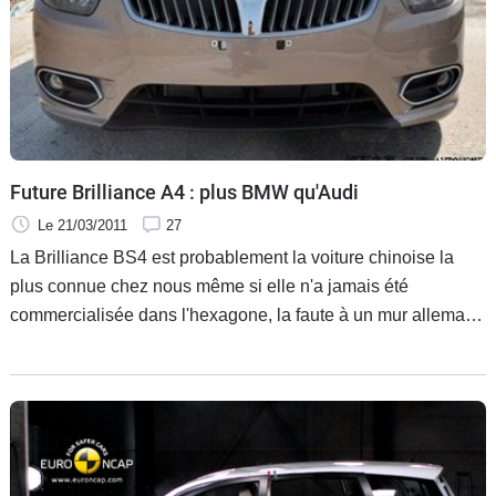
Flottes
Auto
Services
Forum
Future Brilliance A4 : plus BMW qu'Audi
Moto
Le 21/03/2011
27
La Brilliance BS4 est probablement la voiture chinoise la
Marques
plus connue chez nous même si elle n'a jamais été
commercialisée dans l'hexagone, la faute à un mur allemand
qui a détruit l'image de sa grande soeur. La BS4 va bientôt
laisser sa place à sa succession, espionnée et déjà en
version définitive, la Brilliance codée A4. Qu'on ne s'y
trompe pas, elle doit plus à BMW qu'à Audi.