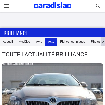
Connexion / Inscription
BRILLIANCE
Accueil
Accueil
Modèles
Avis
Actu
Fiches techniques
Photos
Actu
TOUTE L'ACTUALITÉ BRILLIANCE
Essais
Guide
d'achat
Electriques
Utilitaires