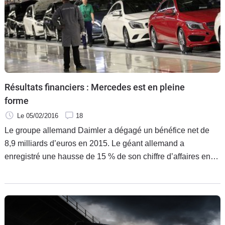
Flottes
Auto
Services
Forum
Résultats financiers : Mercedes est en pleine
forme
Moto
Le 05/02/2016
18
Marques
Le groupe allemand Daimler a dégagé un bénéfice net de
8,9 milliards d’euros en 2015. Le géant allemand a
enregistré une hausse de 15 % de son chiffre d’affaires en
grande partie grâce aux bons résultats réalisés de
Mercedes.