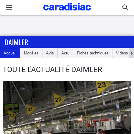
Connexion / Inscription
DAIMLER
Accueil
Accueil
Modèles
Avis
Actu
Fiches techniques
Vidéos
Actu
TOUTE L'ACTUALITÉ DAIMLER
Essais
Guide
d'achat
Electriques
Utilitaires