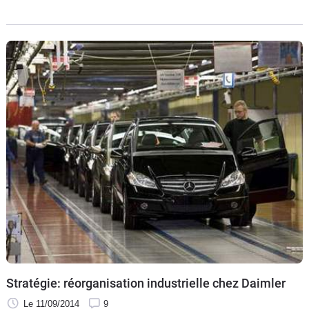
(entre 1997 et 2011) afin de « ralentir la mise au point de
technologies permettant une diminution des émissions
polluantes ». L'amende pourrait représenter 10 % du chiffre
d'affaires de ces groupes, mais certains ont déjà prévu la
sentence, comme Daimler qui a levé 600 millions d'euros.
Stratégie: réorganisation industrielle chez Daimler
Le 11/09/2014
9