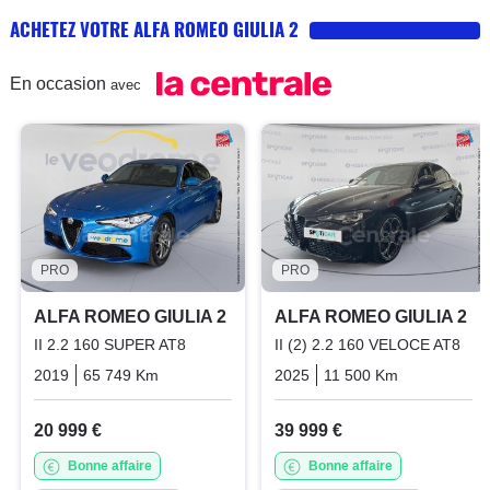
ACHETEZ VOTRE ALFA ROMEO GIULIA 2
En occasion
avec
PRO
PRO
ALFA ROMEO GIULIA 2
ALFA ROMEO GIULIA 2
II 2.2 160 SUPER AT8
II (2) 2.2 160 VELOCE AT8
2019
65 749 Km
Automatique
Diesel
2025
11 500 Km
Automatiq
20 999 €
39 999 €
Bonne affaire
Bonne affaire