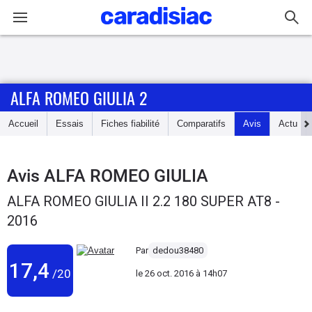
Connexion / Inscription
ALFA ROMEO GIULIA 2
Accueil
Accueil
Essais
Fiches fiabilité
Comparatifs
Avis
Actu
Actu
Essais
Avis
ALFA ROMEO GIULIA
ALFA ROMEO GIULIA II 2.2 180 SUPER AT8 -
Guide
2016
d'achat
Par
dedou38480
Electriques
17,4
/20
le
26 oct. 2016 à 14h07
Utilitaires