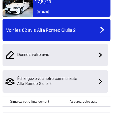
17,8
/20
(
82
avis)
Voir les
82
avis
Alfa Romeo Giulia 2
Donnez votre avis
Échangez avec notre communauté
Alfa Romeo Giulia 2
Simulez votre financement
Assurez votre auto