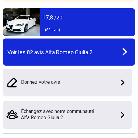
17,8
/20
(
82
avis)
Voir les
82
avis
Alfa Romeo Giulia 2
Donnez votre avis
Échangez avec notre communauté
Alfa Romeo Giulia 2