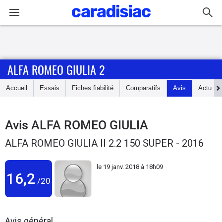
Connexion / Inscription
ALFA ROMEO GIULIA 2
Accueil
Accueil
Essais
Fiches fiabilité
Comparatifs
Avis
Actu
Actu
Essais
Avis
ALFA ROMEO GIULIA
ALFA ROMEO GIULIA II 2.2 150 SUPER - 2016
Guide
d'achat
le
19 janv. 2018 à 18h09
16,2
/20
Electriques
Utilitaires
Avis général