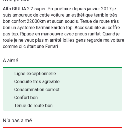
Flottes
Alfa GIULIA 2.2 super. Propriétaire depuis janvier 2017 je
Auto
suis amoureux de cette voiture un esthétique terrible très
bon confort 22000km et aucun soucis. Tenue de route très
bon un système harman kardon top. Accessibilité au coffre
Services
pas top. Ripage en manoeuvre avec pneus runflat. Quand je
roule je ne veux plus m arrêté lol.les gens regarde ma voiture
Forum
comme ci c était une Ferrari
Moto
A aimé
Marques
Ligne exceptionnelle
Conduite très agréable
Consommation correct
Confort bon
Tenue de route bon
N'a pas aimé