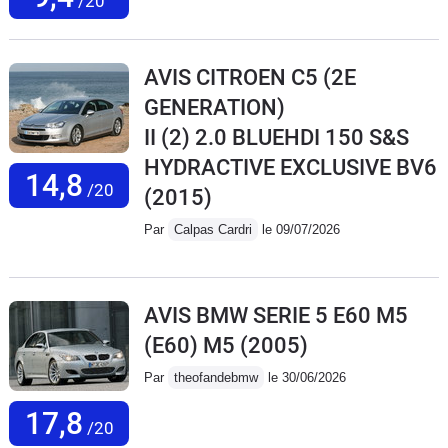
/20
AVIS CITROEN C5 (2E
GENERATION)
II (2) 2.0 BLUEHDI 150 S&S
HYDRACTIVE EXCLUSIVE BV6
14,8
/20
(2015)
Par
Calpas Cardri
le 09/07/2026
AVIS BMW SERIE 5 E60 M5
(E60) M5
(2005)
Par
theofandebmw
le 30/06/2026
17,8
/20