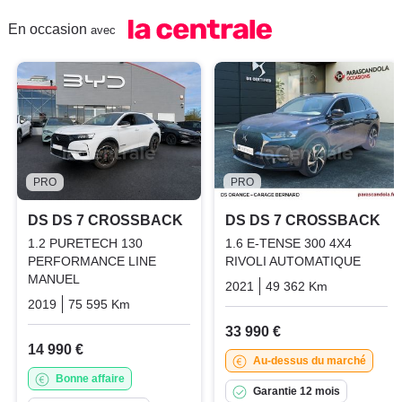
En occasion
avec
PRO
PRO
DS DS 7 CROSSBACK
DS DS 7 CROSSBACK
1.2 PURETECH 130
1.6 E-TENSE 300 4X4
PERFORMANCE LINE
RIVOLI AUTOMATIQUE
MANUEL
2021
49 362 Km
Automatiq
2019
75 595 Km
Manuelle
Essence
33 990 €
14 990 €
Au-dessus du marché
Bonne affaire
Garantie 12 mois