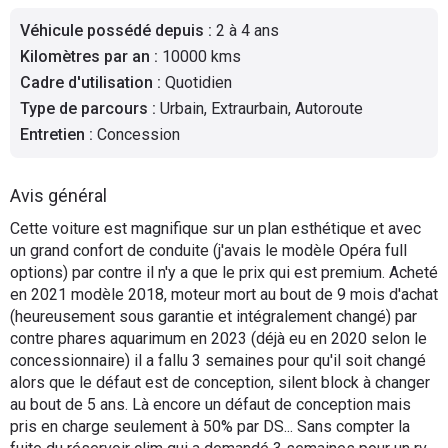
Flottes
Véhicule possédé depuis
:
2 à 4 ans
Auto
Kilomètres par an
:
10000 kms
Cadre d'utilisation
:
Quotidien
Services
Type de parcours
:
Urbain, Extraurbain, Autoroute
Entretien
:
Concession
Forum
Avis général
Moto
Cette voiture est magnifique sur un plan esthétique et avec
un grand confort de conduite (j'avais le modèle Opéra full
Marques
options) par contre il n'y a que le prix qui est premium. Acheté
en 2021 modèle 2018, moteur mort au bout de 9 mois d'achat
(heureusement sous garantie et intégralement changé) par
contre phares aquarimum en 2023 (déjà eu en 2020 selon le
concessionnaire) il a fallu 3 semaines pour qu'il soit changé
alors que le défaut est de conception, silent block à changer
au bout de 5 ans. Là encore un défaut de conception mais
pris en charge seulement à 50% par DS... Sans compter la