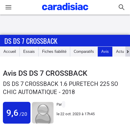
Connexion / Inscription
DS DS 7 CROSSBACK
Accueil
Accueil
Essais
Fiches fiabilité
Comparatifs
Avis
Actu
Actu
Essais
Avis
DS DS 7 CROSSBACK
DS DS 7 CROSSBACK 1.6 PURETECH 225 SO
Guide
CHIC AUTOMATIQUE - 2018
d'achat
Par
Electriques
9,6
/20
le
22 oct. 2023 à 17h45
Utilitaires