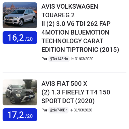
AVIS VOLKSWAGEN
TOUAREG 2
II (2) 3.0 V6 TDI 262 FAP
4MOTION BLUEMOTION
16,2
/20
TECHNOLOGY CARAT
EDITION TIPTRONIC
(2015)
Par
§Tot143Nn
le 31/03/2020
AVIS FIAT 500 X
(2) 1.3 FIREFLY T T4 150
SPORT DCT
(2020)
Par
§zio748Br
le 31/03/2020
17,2
/20