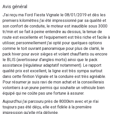
Flottes
Avis général
Auto
J’ai reçu ma Ford Fiesta Vignale le 08/01/2019 et dès les
premiers kilomètres j’ai été impressionné par sa qualité et
Services
son confort de conduite, le moteur est inaudible sous 3000
tr/min et se fait à peine entendre au dessus, la tenue de
route est excellente et l’equipement est très riche et facile à
Forum
utiliser, personnellement j’ai opté pour quelques options
comme le toit ouvrant panoramique pour plus de clarté, le
Moto
pack hiver pour avoir sièges et volant chauffants ou encore
le BLIS (avertisseur d’angles morts) ainsi que le pack
Marques
assistance (régulateur adaptatif notamment). Le rapport
qualité prix est excellent, la ligne est très sympa surtout
dans cette finition Vignale et la conduire est très agréable.
Pour résumer je suis ravi de mon achat et la conseillerais
volontiers à un jeune permis qui souhaite un véhicule bien
équipé qui ne coûte pas une fortune à assurer.
Aujourd’hui j’ai parcouru près de 8000km avec et je n’ai
toujours pas été déçu, elle est fidèle à la première
impression qu’elle m’a délivrée.