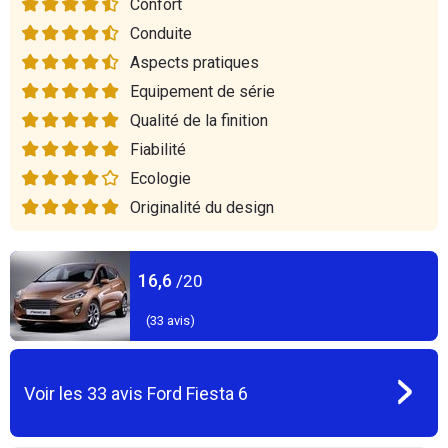
Confort
Conduite
Aspects pratiques
Equipement de série
Qualité de la finition
Fiabilité
Ecologie
Originalité du design
16,6
/20
(
33
avis)
Voir les
33
avis
Ford Fiesta 6