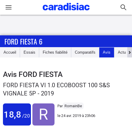
Connexion / Inscription
FORD FIESTA 6
Accueil
Accueil
Essais
Fiches fiabilité
Comparatifs
Avis
Actu
Actu
Essais
Avis
FORD FIESTA
FORD FIESTA VI 1.0 ECOBOOST 100 S&S
Guide
VIGNALE 5P - 2019
d'achat
Par
RomainBe
Electriques
18,8
/20
le
24 avr. 2019 à 23h06
Utilitaires