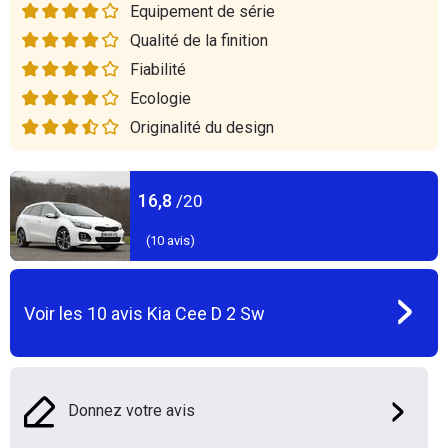
Equipement de série
Qualité de la finition
Fiabilité
Ecologie
Originalité du design
16,8
/20
(
10
avis)
Voir les
10
avis
Kia Cee D 2 Sw
Donnez votre avis