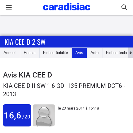
Connexion / Inscription
KIA CEE D 2 SW
Accueil
Accueil
Essais
Fiches fiabilité
Avis
Actu
Fiches techniq
Actu
Essais
Avis
KIA CEE D
KIA CEE D II SW 1.6 GDI 135 PREMIUM DCT6 -
Guide
2013
d'achat
le
23 mars 2014 à 16h18
Electriques
16,6
/20
Utilitaires