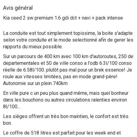
Flottes
Avis général
Auto
Kia ceed 2 sw premium 1.6 gdi dct + navi + pack intense
Services
La conduite est tout simplement topissime, la boite s'adapte
selon votre conduite et le mode selectionné afin de gerer les
Forum
rapports du mieux possible.
Sur un parcours de 400 km avec 100 km d'autoroutes, 250 de
Moto
departementales et 50 de ville conso a l'odb 6.3l/100 conso
réelle de 6.58l/100. plutôt pas mal pour un brek essence! Je
roule aux vitesses limitées, pas en mode grand-père!
Marques
Autonomie sur un plein 740km
En ville pure c un peu plus quand même, mais quel bonheur
dans les bouchons ou autres circulations ralenties environ
8l/100...
Les sièges offrent un très bon maintien, le confort est très
bon.
Le coffre de 518 litres est parfait pour les week end et