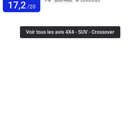
Par
§zio748Br
le 31/03/2020
17,2
/20
Voir tous les avis 4X4 - SUV - Crossover