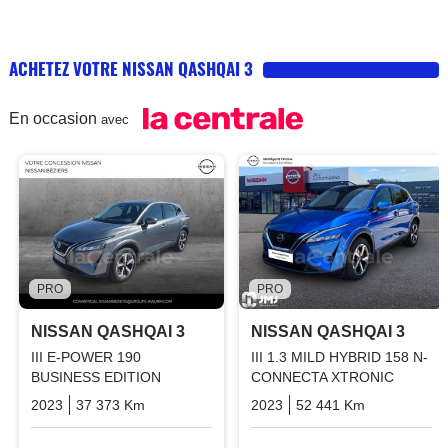
ACHETEZ VOTRE NISSAN QASHQAI 3
En occasion
avec
PRO
PRO
NISSAN QASHQAI 3
NISSAN QASHQAI 3
III E-POWER 190
III 1.3 MILD HYBRID 158 N-
BUSINESS EDITION
CONNECTA XTRONIC
2023
37 373 Km
Automatique
Hybrid_essence_electric
2023
52 441 Km
Automatiq