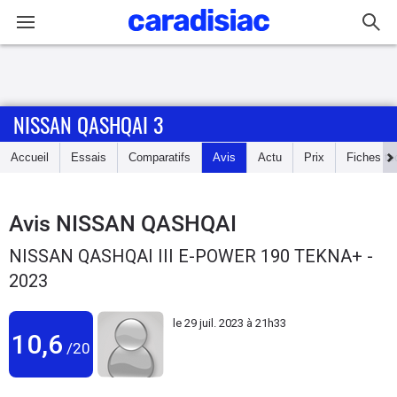
Connexion / Inscription
NISSAN QASHQAI 3
Accueil
Accueil
Essais
Comparatifs
Avis
Actu
Prix
Fiches te
Actu
Essais
Avis
NISSAN QASHQAI
NISSAN QASHQAI III E-POWER 190 TEKNA+ -
Guide
2023
d'achat
le
29 juil. 2023 à 21h33
Electriques
10,6
/20
Utilitaires