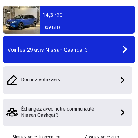
14,3
/20
(
29
avis)
Voir les
29
avis
Nissan Qashqai 3
Donnez votre avis
Échangez avec notre communauté
Nissan Qashqai 3
Simulez votre financement
Assurez votre auto