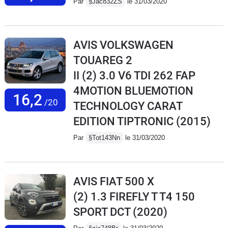
Par
§Jac832ZS
le 31/03/2020
AVIS VOLKSWAGEN
TOUAREG 2
II (2) 3.0 V6 TDI 262 FAP
4MOTION BLUEMOTION
16,2
/20
TECHNOLOGY CARAT
EDITION TIPTRONIC
(2015)
Par
§Tot143Nn
le 31/03/2020
AVIS FIAT 500 X
(2) 1.3 FIREFLY T T4 150
SPORT DCT
(2020)