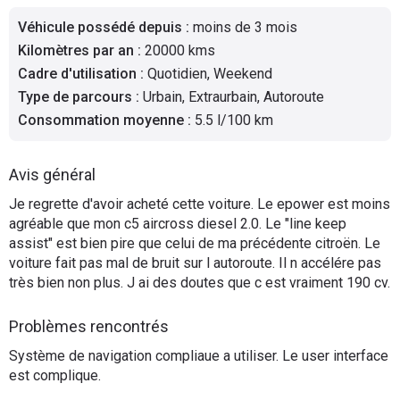
Flottes
Véhicule possédé depuis
:
moins de 3 mois
Auto
Kilomètres par an
:
20000 kms
Cadre d'utilisation
:
Quotidien, Weekend
Services
Type de parcours
:
Urbain, Extraurbain, Autoroute
Consommation moyenne
:
5.5 l/100 km
Forum
Avis général
Moto
Je regrette d'avoir acheté cette voiture. Le epower est moins
agréable que mon c5 aircross diesel 2.0. Le "line keep
Marques
assist" est bien pire que celui de ma précédente citroën. Le
voiture fait pas mal de bruit sur l autoroute. Il n accélére pas
très bien non plus. J ai des doutes que c est vraiment 190 cv.
Problèmes rencontrés
Système de navigation compliaue a utiliser. Le user interface
est complique.