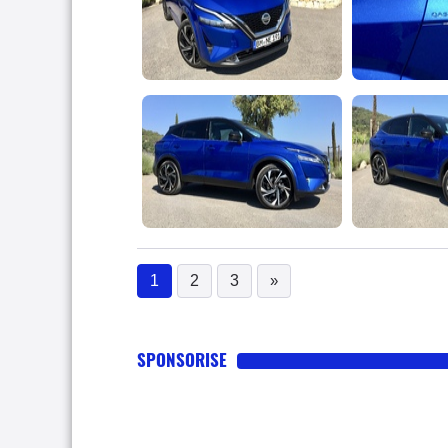
1
2
3
»
(current)
SPONSORISE