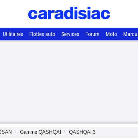
Utilitaires
Flottes auto
Services
Forum
Moto
Marqu
SSAN
Gamme
QASHQAI
QASHQAI 3