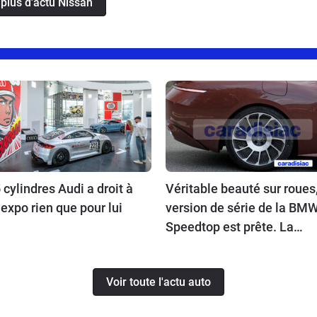
 plus d'actu Nissan
 cylindres Audi a droit à
Véritable beauté sur roues,
expo rien que pour lui
version de série de la BM
Speedtop est prête. La
production de ce break de
chasse sera limitée à 70
Voir toute l'actu auto
exemplaires.