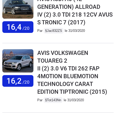
GENERATION) ALLROAD
IV (2) 3.0 TDI 218 12CV AVUS
S TRONIC 7
(2017)
16,4
/20
Par
§Jac832ZS
le 31/03/2020
AVIS VOLKSWAGEN
TOUAREG 2
II (2) 3.0 V6 TDI 262 FAP
4MOTION BLUEMOTION
16,2
/20
TECHNOLOGY CARAT
EDITION TIPTRONIC
(2015)
Par
§Tot143Nn
le 31/03/2020