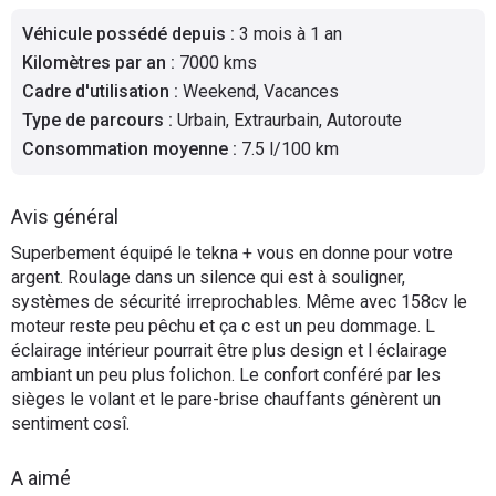
Flottes
Véhicule possédé depuis
:
3 mois à 1 an
Auto
Kilomètres par an
:
7000 kms
Cadre d'utilisation
:
Weekend, Vacances
Services
Type de parcours
:
Urbain, Extraurbain, Autoroute
Consommation moyenne
:
7.5 l/100 km
Forum
Avis général
Moto
Superbement équipé le tekna + vous en donne pour votre
argent. Roulage dans un silence qui est à souligner,
Marques
systèmes de sécurité irreprochables. Même avec 158cv le
moteur reste peu pêchu et ça c est un peu dommage. L
éclairage intérieur pourrait être plus design et l éclairage
ambiant un peu plus folichon. Le confort conféré par les
sièges le volant et le pare-brise chauffants génèrent un
sentiment cosî.
A aimé