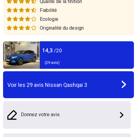
Qualité de la finition
Fiabilité
Ecologie
Originalité du design
14,3
/20
(
29
avis)
Voir les
29
avis
Nissan Qashqai 3
Donnez votre avis