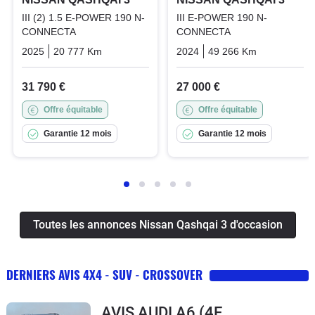
III (2) 1.5 E-POWER 190 N-
III E-POWER 190 N-
CONNECTA
CONNECTA
2025
20 777 Km
Automatique
Hybrid_essence_electric
2024
49 266 Km
Automatiq
31 790 €
27 000 €
Offre équitable
Offre équitable
Garantie 12 mois
Garantie 12 mois
Toutes les annonces Nissan Qashqai 3 d'occasion
DERNIERS AVIS 4X4 - SUV - CROSSOVER
AVIS AUDI A6 (4E