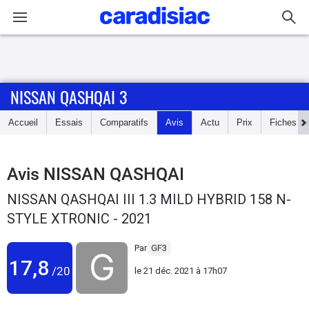
Connexion / Inscription
NISSAN QASHQAI 3
Accueil
Accueil
Essais
Comparatifs
Avis
Actu
Prix
Fiches te
Actu
Essais
Avis
NISSAN QASHQAI
NISSAN QASHQAI III 1.3 MILD HYBRID 158 N-
Guide
STYLE XTRONIC - 2021
d'achat
Par
GF3
Electriques
17,8
/20
le
21 déc. 2021 à 17h07
Utilitaires