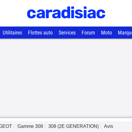
Utilitaires
Flottes auto
Services
Forum
Moto
Marqu
GEOT
Gamme
308
308 (2E GENERATION)
Avis