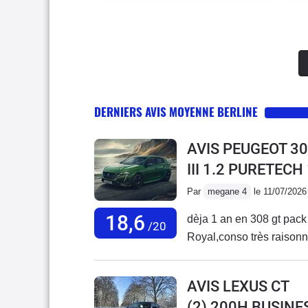
DERNIERS AVIS MOYENNE BERLINE
AVIS PEUGEOT 30
III 1.2 PURETECH
Par
megane 4
le 11/07/2026
18,6
dèja 1 an en 308 gt pack t
/20
Royal,conso très raisonnab
AVIS LEXUS CT
(2) 200H BUSINE