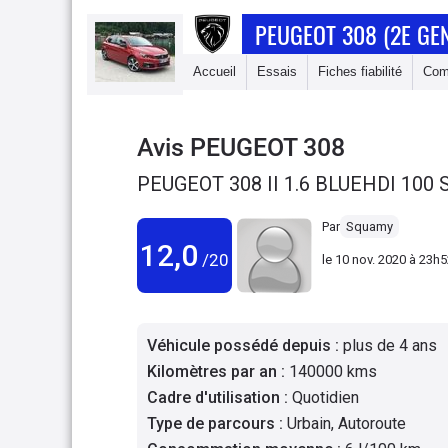
PEUGEOT 308 (2E GE
Accueil
Essais
Fiches fiabilité
Com
Avis
PEUGEOT 308
PEUGEOT 308 II 1.6 BLUEHDI 100 
Par
Squamy
12,0
/20
le
10 nov. 2020 à 23h
Véhicule possédé depuis
:
plus de 4 ans
Kilomètres par an
:
140000 kms
Cadre d'utilisation
:
Quotidien
Type de parcours
:
Urbain, Autoroute