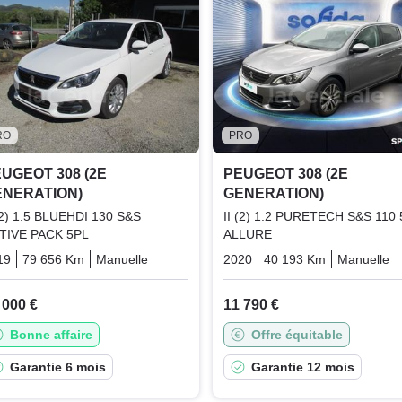
RO
PRO
UGEOT 308 (2E
PEUGEOT 308 (2E
ENERATION)
GENERATION)
 (2) 1.5 BLUEHDI 130 S&S
II (2) 1.2 PURETECH S&S 110
TIVE PACK 5PL
ALLURE
19
79 656 Km
Manuelle
Diesel
2020
40 193 Km
Manuelle
 000 €
11 790 €
Bonne affaire
Offre équitable
Garantie 6 mois
Garantie 12 mois