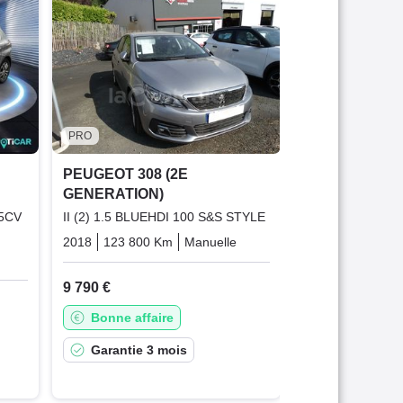
PEUGEOT 308
GENERATION
II (2) 1.2 PURE
ALLURE EURO6
2018
160 000 
5 083 €
PRO
Très bonne 
PEUGEOT 308 (2E
GENERATION)
Garantie 6
 5CV
II (2) 1.5 BLUEHDI 100 S&S STYLE
2018
123 800 Km
Manuelle
Diesel
Essence
9 790 €
Bonne affaire
Garantie 3 mois