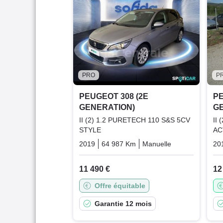
PRO
P
PEUGEOT 308 (2E
PE
GENERATION)
G
II (2) 1.2 PURETECH 110 S&S 5CV
II
STYLE
AC
2019
64 987 Km
Manuelle
Essence
20
11 490 €
12
Offre équitable
Garantie 12 mois