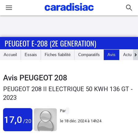
Connexion / Inscription
PEUGEOT E-208 (2E GENERATION)
Accueil
Accueil
Essais
Fiches fiabilité
Comparatifs
Avis
Actu
Actu
Essais
Avis
PEUGEOT 208
PEUGEOT 208 II ELECTRIQUE 50 KWH 136 GT -
Guide
2023
d'achat
Par
Electriques
17,0
/20
le
18 déc. 2024 à 14h24
Utilitaires