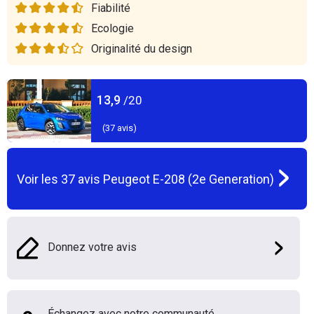
Fiabilité
Ecologie
Originalité du design
13,9
/20
(
37
avis)
Voir les
37
avis
Peugeot E-208 (2e Generation)
Donnez votre avis
Échangez avec notre communauté