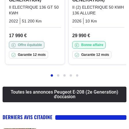
II ELECTRIQUE 136 GT 50
II (2) ELECTRIQUE 50 KWH
KWH
136 ALLURE
2022
51 200 Km
Automatique
Electric
2026
10 Km
Automatique
17 990 €
29 990 €
Offre équitable
Bonne affaire
Garantie 12 mois
Garantie 12 mois
Toutes les annonces Peugeot E-208 (2e Generation)
d'occasion
DERNIERS AVIS CITADINE