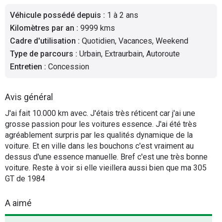
Flottes
Véhicule possédé depuis
:
1 à 2 ans
Auto
Kilomètres par an
:
9999 kms
Cadre d'utilisation
:
Quotidien, Vacances, Weekend
Services
Type de parcours
:
Urbain, Extraurbain, Autoroute
Entretien
:
Concession
Forum
Avis général
Moto
J'ai fait 10.000 km avec. J'étais très réticent car j'ai une
grosse passion pour les voitures essence. J'ai été très
Marques
agréablement surpris par les qualités dynamique de la
voiture. Et en ville dans les bouchons c'est vraiment au
dessus d'une essence manuelle. Bref c'est une très bonne
voiture. Reste à voir si elle vieillera aussi bien que ma 305
GT de 1984
A aimé