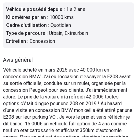
Flottes
Véhicule possédé depuis
:
1 à 2 ans
Auto
Kilomètres par an
:
10000 kms
Cadre d'utilisation
:
Quotidien
Services
Type de parcours
:
Urbain, Extraurbain
Entretien
:
Concession
Forum
Avis général
Moto
Véhicule acheté en mars 2025 avec 40 000 km en
concession BMW. J’ai eu l’occasion d’essayer la E208 avant
Marques
sa sortie officielle, conduite sur un mulet, organisée par la
concession Peugeot pour ses clients. J’ai immédiatement
adoré. Le prix de la voiture m’a refroidi 42 000€ toutes
options c’était dingue pour une 208 en 2019 ! Au hasard
d’une visite en concession BMW mon œil a été attiré par une
E208 sur leur parking VO . Je vois le prix et sans réfléchir je
dit banco. 15 000€ un véhicule full option de 4 ans comme
neuf en état carrosserie et affichant 350km d’autonomie