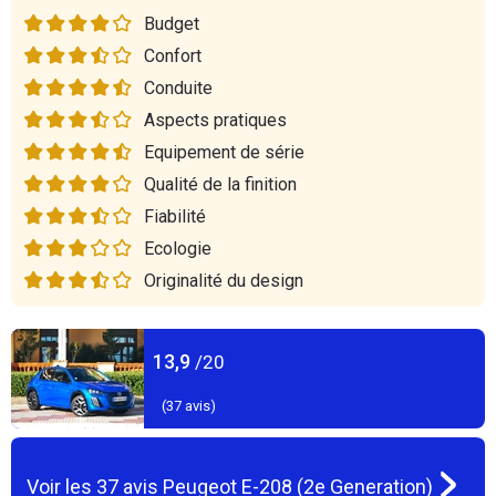
Budget
Confort
Conduite
Aspects pratiques
Equipement de série
Qualité de la finition
Fiabilité
Ecologie
Originalité du design
13,9
/20
(
37
avis)
Voir les
37
avis
Peugeot E-208 (2e Generation)