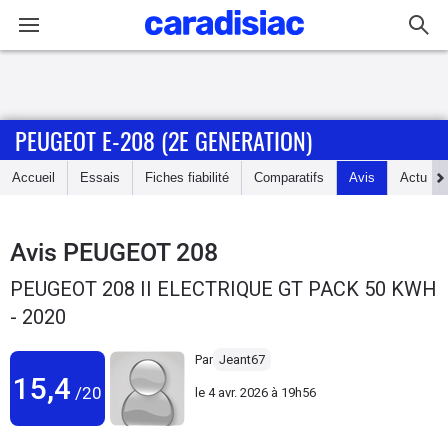
Connexion / Inscription
PEUGEOT E-208 (2E GENERATION)
Accueil
Accueil
Essais
Fiches fiabilité
Comparatifs
Avis
Actu
Actu
Essais
Avis
PEUGEOT 208
PEUGEOT 208 II ELECTRIQUE GT PACK 50 KWH
Guide
- 2020
d'achat
Par
Jeant67
Electriques
15,4
/20
le
4 avr. 2026 à 19h56
Utilitaires