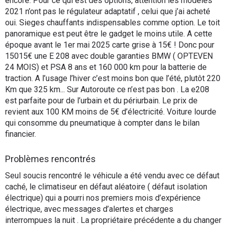
encore. Pour ce qui est des options, attention les modèles
2021 n’ont pas le régulateur adaptatif , celui que j’ai acheté
oui. Sieges chauffants indispensables comme option. Le toit
panoramique est peut être le gadget le moins utile. A cette
époque avant le 1er mai 2025 carte grise à 15€ ! Donc pour
15015€ une E 208 avec double garanties BMW ( OPTEVEN
24 MOIS) et PSA 8 ans et 160 000 km pour la batterie de
traction. A l’usage l’hiver c’est moins bon que l’été, plutôt 220
Km que 325 km... Sur Autoroute ce n’est pas bon . La e208
est parfaite pour de l’urbain et du périurbain. Le prix de
revient aux 100 KM moins de 5€ d’électricité. Voiture lourde
qui consomme du pneumatique à compter dans le bilan
financier.
Problèmes rencontrés
Seul soucis rencontré le véhicule a été vendu avec ce défaut
caché, le climatiseur en défaut aléatoire ( défaut isolation
électrique) qui a pourri nos premiers mois d’expérience
électrique, avec messages d’alertes et charges
interrompues la nuit . La propriétaire précédente a du changer