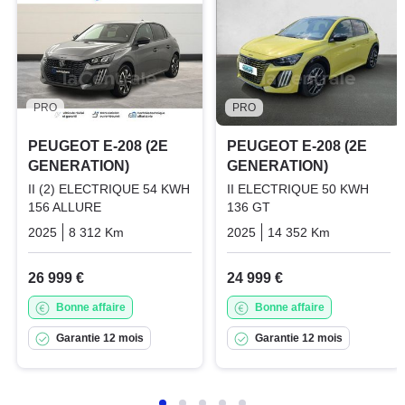
PRO
PRO
PEUGEOT E-208 (2E
PEUGEOT E-208 (2E
GENERATION)
GENERATION)
II (2) ELECTRIQUE 54 KWH
II ELECTRIQUE 50 KWH
156 ALLURE
136 GT
2025
8 312 Km
Automatique
Electric
2025
14 352 Km
Automatiq
26 999 €
24 999 €
Bonne affaire
Bonne affaire
Garantie 12 mois
Garantie 12 mois