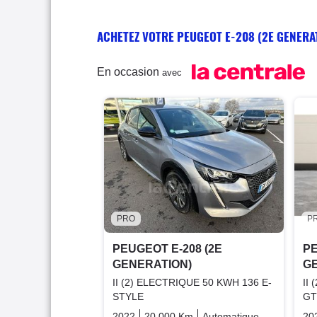
ACHETEZ VOTRE PEUGEOT E-208 (2E GENERA
En occasion
avec
PRO
P
PEUGEOT E-208 (2E
PE
GENERATION)
G
II (2) ELECTRIQUE 50 KWH 136 E-
II
STYLE
GT
2022
20 000 Km
Automatique
Electric
20