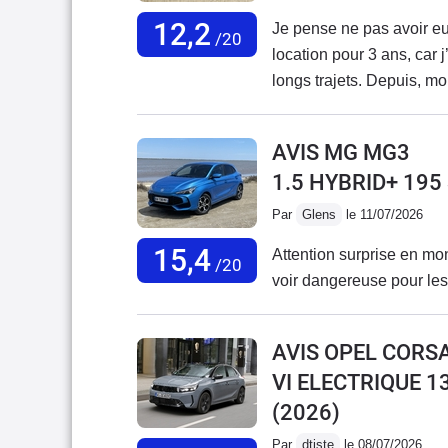
12,2
Je pense ne pas avoir eu 
/20
location pour 3 ans, car 
longs trajets. Depuis, m
J’envisageais même de la
récente d’occasion de 6
AVIS MG MG3
actuel.Malheureusement,
1.5 HYBRID+ 19
au point que je n’ai plus
que c’est désormais son 
Par
Glens
le 11/07/2026
directement lié à Dacia 
15,4
Attention surprise en mon
ou en rupture de stock dep
/20
voir dangereuse pour les
réapprovisionnements, mais
faire le plein au bon m
le véhicule : les vitres a
AVIS OPEL CORSA
une voiture de seulemen
VI ELECTRIQUE 1
service. Avec l’impossibi
(2026)
il reste d’essence devien
d’équilibrage, ainsi qu’
Par
dtiste
le 08/07/2026