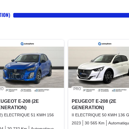
TION)
RO
PRO
UGEOT E-208 (2E
PEUGEOT E-208 (2E
ENERATION)
GENERATION)
 (2) ELECTRIQUE 51 KWH 156
II ELECTRIQUE 50 KWH 136 
2023
30 565 Km
Automatiq
24
20 732 Km
Automatique
Electric