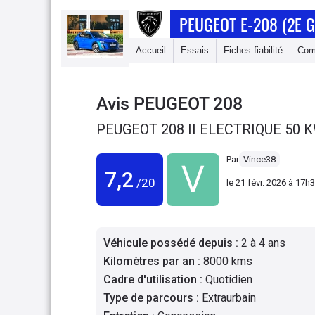
PEUGEOT E-208 (2E 
Accueil
Essais
Fiches fiabilité
Com
Avis
PEUGEOT 208
PEUGEOT 208 II ELECTRIQUE 50 
Par
Vince38
7,2
/20
le
21 févr. 2026 à 17h
Véhicule possédé depuis
:
2 à 4 ans
Kilomètres par an
:
8000 kms
Cadre d'utilisation
:
Quotidien
Type de parcours
:
Extraurbain