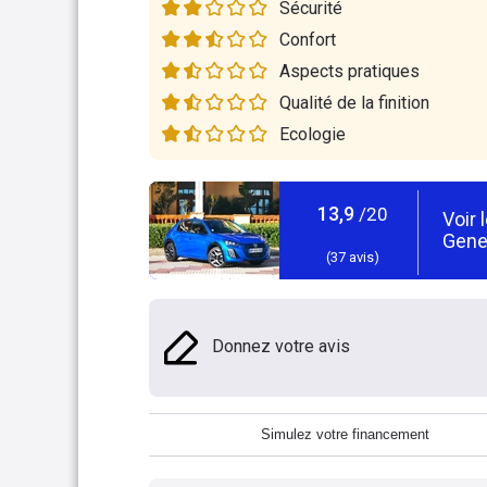
Sécurité
Confort
Aspects pratiques
Qualité de la finition
Ecologie
13,9
/20
Voir 
Gene
(
37
avis)
Donnez votre avis
Simulez votre financement