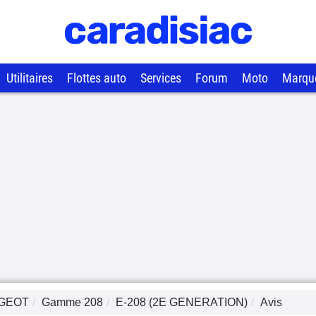
Utilitaires
Flottes auto
Services
Forum
Moto
Marqu
GEOT
Gamme
208
E-208 (2E GENERATION)
Avis