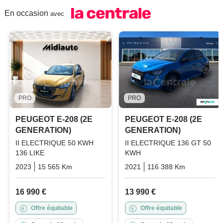
En occasion
avec
PRO
PRO
PEUGEOT E-208 (2E
PEUGEOT E-208 (2E
GENERATION)
GENERATION)
II ELECTRIQUE 50 KWH
II ELECTRIQUE 136 GT 50
136 LIKE
KWH
2023
15 565 Km
Automatique
Electric
2021
116 388 Km
Automati
16 990 €
13 990 €
Offre équitable
Offre équitable