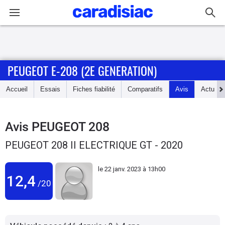
Connexion / Inscription
PEUGEOT E-208 (2E GENERATION)
Accueil
Accueil
Essais
Fiches fiabilité
Comparatifs
Avis
Actu
Actu
Essais
Avis
PEUGEOT 208
PEUGEOT 208 II ELECTRIQUE GT - 2020
Guide
d'achat
le
22 janv. 2023 à 13h00
12,4
/20
Electriques
Utilitaires