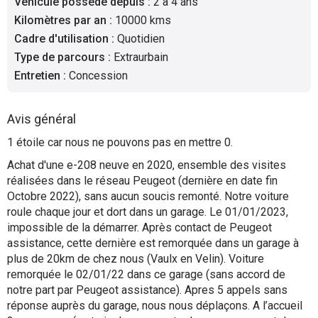
Véhicule possédé depuis
:
2 à 4 ans
Flottes
Kilomètres par an
:
10000 kms
Auto
Cadre d'utilisation
:
Quotidien
Type de parcours
:
Extraurbain
Services
Entretien
:
Concession
Forum
Avis général
1 étoile car nous ne pouvons pas en mettre 0.
Moto
Achat d'une e-208 neuve en 2020, ensemble des visites
Marques
réalisées dans le réseau Peugeot (dernière en date fin
Octobre 2022), sans aucun soucis remonté. Notre voiture
roule chaque jour et dort dans un garage. Le 01/01/2023,
impossible de la démarrer. Après contact de Peugeot
assistance, cette dernière est remorquée dans un garage à
plus de 20km de chez nous (Vaulx en Velin). Voiture
remorquée le 02/01/22 dans ce garage (sans accord de
notre part par Peugeot assistance). Apres 5 appels sans
réponse auprès du garage, nous nous déplaçons. A l’accueil