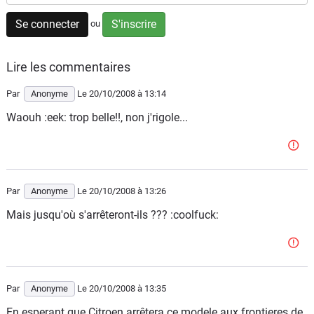
Flottes
Se connecter
S'inscrire
ou
Auto
Lire les commentaires
Services
Par
Anonyme
Le 20/10/2008
à 13:14
Forum
Waouh :eek: trop belle!!, non j'rigole...
Moto
Marques
Par
Anonyme
Le 20/10/2008
à 13:26
Mais jusqu'où s'arrêteront-ils ??? :coolfuck:
Par
Anonyme
Le 20/10/2008
à 13:35
En esperant que Citroen arrêtera ce modele aux frontieres de