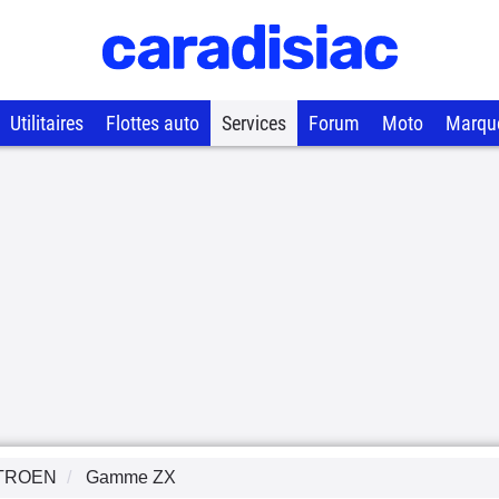
Utilitaires
Flottes auto
Services
Forum
Moto
Marqu
TROEN
Gamme
ZX