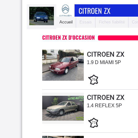
CITROEN ZX
Accueil
Essais
Fiches fiabilité
Com
CITROEN ZX D'OCCASION
CITROEN ZX
1.9 D MIAMI 5P
76
CITROEN ZX
1.4 REFLEX 5P
77