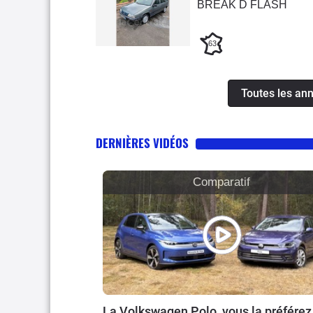
BREAK D FLASH
63
Toutes les an
DERNIÈRES VIDÉOS
Comparatif
La Volkswagen Polo, vous la préférez