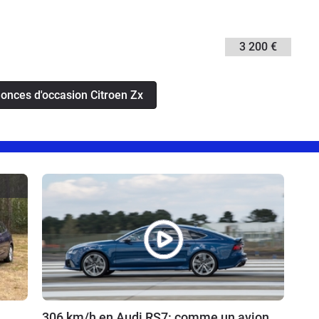
3 200 €
nonces d'occasion Citroen Zx
306 km/h en Audi RS7: comme un avion