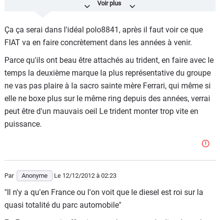
nous pouvons ainsi imaginer le schéma suivant:
- une nouvelle Shamal -> la Boxster et le Caïman
Ça ça serai dans l'idéal polo8841, après il faut voir ce que
- une nouvelle Merak, remplaçante de la GranTurismo -> la
FIAT va en faire concrètement dans les années à venir.
911
Parce qu'ils ont beau être attachés au trident, en faire avec le
- une nouvelle Khamsin -> la future 919
temps la deuxième marque la plus représentative du groupe
- la future Ghibli -> cette fois, la BMW Série 6 ou l'Audi A7
ne vas pas plaire à la sacro sainte mère Ferrari, qui même si
elle ne boxe plus sur le même ring depuis des années, verrai
- la Quattroporte -> la Panamera
peut être d'un mauvais oeil Le trident monter trop vite en
- le SUV Levante -> le Cayenne
puissance.
Par
Anonyme
Le 12/12/2012
à 02:23
"Il n'y a qu'en France ou l'on voit que le diesel est roi sur la
quasi totalité du parc automobile"