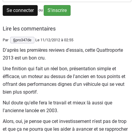
Flottes
Se connecter
S'inscrire
ou
Auto
Lire les commentaires
Services
Par
§pro347de
Le 11/12/2012
à 02:55
Forum
D'après les premières reviews d'essais, cette Quattroporte
2013 est un bon cru.
Moto
Une finition qui fait un réel bon, présentation simple et
Marques
éfficace, un moteur au dessus de l'ancien en tous points et
offrant des performances dignes d'un véhicule qui se veut
bien plus sportif.
Nul doute qu'elle fera le travail et mieux là aussi que
l'ancienne lancée en 2003.
Alors, oui, je pense que cet investissement n'est pas de trop
et que ça ne pourra que les aider à avancer et se rapprocher