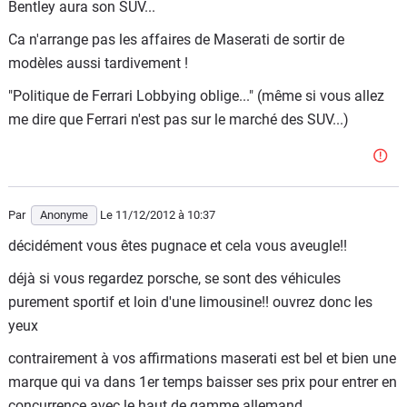
Bentley aura son SUV...
de nouveaux modèles généralement le Groupe Fiat n'est
pas du genre ponctuel...
Ca n'arrange pas les affaires de Maserati de sortir de
modèles aussi tardivement !
"Politique de Ferrari Lobbying oblige..." (même si vous allez
me dire que Ferrari n'est pas sur le marché des SUV...)
Par
Anonyme
Le 11/12/2012
à 10:37
décidément vous êtes pugnace et cela vous aveugle!!
déjà si vous regardez porsche, se sont des véhicules
purement sportif et loin d'une limousine!! ouvrez donc les
yeux
contrairement à vos affirmations maserati est bel et bien une
marque qui va dans 1er temps baisser ses prix pour entrer en
concurrence avec le haut de gamme allemand