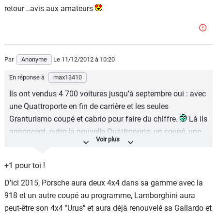
retour ..avis aux amateurs
Par
Anonyme
Le 11/12/2012
à 10:20
En réponse à
max13410
Ils ont vendus 4 700 voitures jusqu'à septembre oui : avec
une Quattroporte en fin de carrière et les seules
Granturismo coupé et cabrio pour faire du chiffre.
Là ils
annoncent, outre la nouvelle Quattroporte, un coupé, une
berline située en dessous de la Quattroporte et un SUV,
segment qui se vend bien à en juger par les chiffres de
+1 pour toi !
vente d'un Cayenne.
D'ici 2015, Porsche aura deux 4x4 dans sa gamme avec la
50 000 voitures c'est atteignable ... mais en 2015 ils vont
918 et un autre coupé au programme, Lamborghini aura
peut être être "un peu juste", va falloir qu'ils se bougent à
peut-être son 4x4 "Urus" et aura déjà renouvelé sa Gallardo et
lancer les nouveaux modèles, et on sait tous qu'en matière