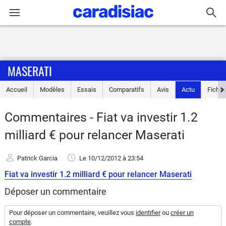
Connexion / Inscription
MASERATI
Accueil
Accueil
Modèles
Essais
Comparatifs
Avis
Actu
Fiches
Actu
Commentaires - Fiat va investir 1.2
Essais
milliard € pour relancer Maserati
Guide
Patrick Garcia
Le 10/12/2012
à 23:54
d'achat
Fiat va investir 1.2 milliard € pour relancer Maserati
Electriques
Déposer un commentaire
Utilitaires
Pour déposer un commentaire, veuillez vous
identifier
ou
créer un
compte
.