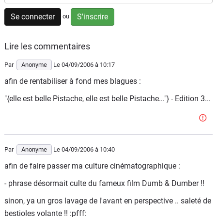
Flottes
Se connecter
S'inscrire
ou
Auto
Lire les commentaires
Services
Par
Anonyme
Le 04/09/2006
à 10:17
Forum
afin de rentabiliser à fond mes blagues :
Moto
"{elle est belle Pistache, elle est belle Pistache..."} - Edition 3...
Marques
Par
Anonyme
Le 04/09/2006
à 10:40
afin de faire passer ma culture cinématographique :
- phrase désormait culte du fameux film Dumb & Dumber !!
sinon, ya un gros lavage de l'avant en perspective .. saleté de
bestioles volante !! :pfff: