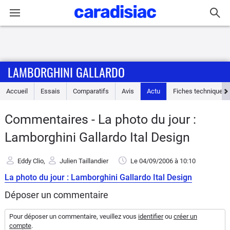
Connexion / Inscription
LAMBORGHINI GALLARDO
Accueil
Accueil
Essais
Comparatifs
Avis
Actu
Fiches techniques
Actu
Commentaires - La photo du jour :
Essais
Lamborghini Gallardo Ital Design
Guide
Eddy Clio
,
Julien Taillandier
Le 04/09/2006
à 10:10
d'achat
La photo du jour : Lamborghini Gallardo Ital Design
Electriques
Déposer un commentaire
Utilitaires
Pour déposer un commentaire, veuillez vous
identifier
ou
créer un
compte
.