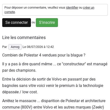
Flottes
Pour déposer un commentaire, veuillez vous
identifier
ou
créer un
Auto
compte
.
Se connecter
S'inscrire
ou
Services
Forum
Lire les commentaires
Par
Aznog
Le 08/07/2026
à 12:42
Moto
Combien de Polestar 4 vendues pour la blague ?
Marques
Il y a pas à dire quand même ... ce "constructeur" est managé
par des champions.
Entre la décision de sortir de Volvo en passant par des
bagnoles sans vitre voici venir le premium à la technologie
dépassée / low cost.
Arrêtez le massacre ... disparition de Polestar et architecture
commune (800V) entre Volvo et les autres marques (Zeekr)