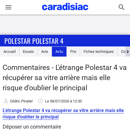
Connexion / Inscription
POLESTAR POLESTAR 4
Accueil
Accueil
Essais
Avis
Actu
Prix
Fiches techniques
Cote
Actu
Commentaires - L'étrange Polestar 4 va
Essais
récupérer sa vitre arrière mais elle
Guide
risque d'oublier le principal
d'achat
Cédric Pinatel
Le 08/07/2026
à 12:30
Electriques
L'étrange Polestar 4 va récupérer sa vitre arrière mais elle
risque d'oublier le principal
Utilitaires
Déposer un commentaire