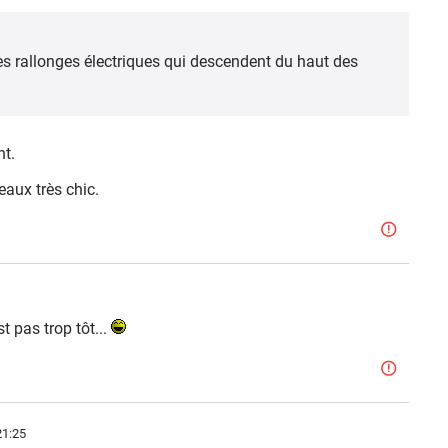
s rallonges électriques qui descendent du haut des
nt.
eaux très chic.
t pas trop tôt...
21:25