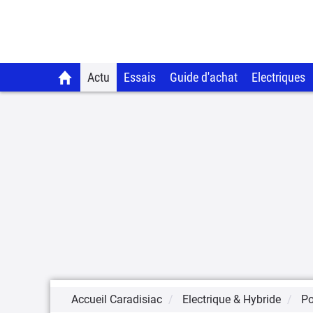
Actu
Essais
Guide d'achat
Electriques
Accueil Caradisiac
Electrique & Hybride
Po